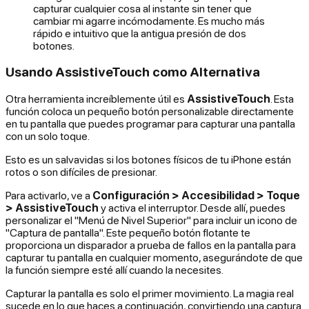
capturar cualquier cosa al instante sin tener que
cambiar mi agarre incómodamente. Es mucho más
rápido e intuitivo que la antigua presión de dos
botones.
Usando AssistiveTouch como Alternativa
Otra herramienta increíblemente útil es
AssistiveTouch
. Esta
función coloca un pequeño botón personalizable directamente
en tu pantalla que puedes programar para capturar una pantalla
con un solo toque.
Esto es un salvavidas si los botones físicos de tu iPhone están
rotos o son difíciles de presionar.
Para activarlo, ve a
Configuración > Accesibilidad > Toque
> AssistiveTouch
y activa el interruptor. Desde allí, puedes
personalizar el "Menú de Nivel Superior" para incluir un icono de
"Captura de pantalla". Este pequeño botón flotante te
proporciona un disparador a prueba de fallos en la pantalla para
capturar tu pantalla en cualquier momento, asegurándote de que
la función siempre esté allí cuando la necesites.
Capturar la pantalla es solo el primer movimiento. La magia real
sucede en lo que haces a continuación, convirtiendo una captura