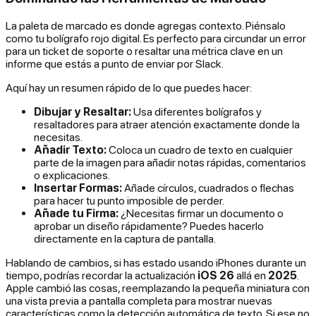
La paleta de marcado es donde agregas contexto. Piénsalo
como tu bolígrafo rojo digital. Es perfecto para circundar un error
para un ticket de soporte o resaltar una métrica clave en un
informe que estás a punto de enviar por Slack.
Aquí hay un resumen rápido de lo que puedes hacer:
Dibujar y Resaltar:
Usa diferentes bolígrafos y
resaltadores para atraer atención exactamente donde la
necesitas.
Añadir Texto:
Coloca un cuadro de texto en cualquier
parte de la imagen para añadir notas rápidas, comentarios
o explicaciones.
Insertar Formas:
Añade círculos, cuadrados o flechas
para hacer tu punto imposible de perder.
Añade tu Firma:
¿Necesitas firmar un documento o
aprobar un diseño rápidamente? Puedes hacerlo
directamente en la captura de pantalla.
Hablando de cambios, si has estado usando iPhones durante un
tiempo, podrías recordar la actualización
iOS 26
allá en
2025
.
Apple cambió las cosas, reemplazando la pequeña miniatura con
una vista previa a pantalla completa para mostrar nuevas
características como la detección automática de texto. Si ese no