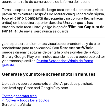
abarrotar tu rollo de cámara, esta es la forma de hacerlo.
Toma tu captura de pantalla, luego toca inmediatamente la vista
previa de miniatura. Después de realizar cualquier edición rápida,
toca el
icono Compartir
(la pequeña caja con una flecha hacia
arriba) en la esquina superior derecha. Una vez que la has
enviado, solo toca 'Listo' y elige la opción
'Eliminar Captura de
Pantalla'
. Se envía, pero nunca se guarda.
¿Listo para crear elementos visuales sorprendentes y de alto
rendimiento para tu aplicación? Con
ScreenshotWhale
,
puedes diseñar capturas de pantalla profesionales de la App
Store y Google Play en minutos usando nuestro poderoso editor
y hermosas plantillas.
Prueba ScreenshotWhale de forma
gratuita
.
Generate your store screenshots in minutes
Upload raw app screenshots and let AI produce polished,
localized App Store and Google Play sets.
Try the generator free
←
Volver a todos los artículos
ScreenshotWhale