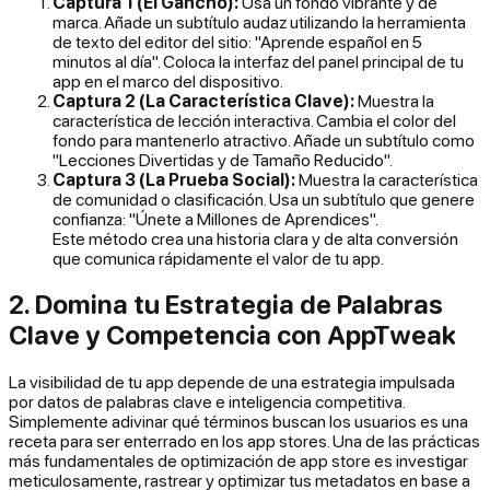
Captura 1 (El Gancho):
Usa un fondo vibrante y de
marca. Añade un subtítulo audaz utilizando la herramienta
de texto del editor del sitio: "Aprende español en 5
minutos al día". Coloca la interfaz del panel principal de tu
app en el marco del dispositivo.
Captura 2 (La Característica Clave):
Muestra la
característica de lección interactiva. Cambia el color del
fondo para mantenerlo atractivo. Añade un subtítulo como
"Lecciones Divertidas y de Tamaño Reducido".
Captura 3 (La Prueba Social):
Muestra la característica
de comunidad o clasificación. Usa un subtítulo que genere
confianza: "Únete a Millones de Aprendices".
Este método crea una historia clara y de alta conversión
que comunica rápidamente el valor de tu app.
2. Domina tu Estrategia de Palabras
Clave y Competencia con AppTweak
La visibilidad de tu app depende de una estrategia impulsada
por datos de palabras clave e inteligencia competitiva.
Simplemente adivinar qué términos buscan los usuarios es una
receta para ser enterrado en los app stores. Una de las prácticas
más fundamentales de optimización de app store es investigar
meticulosamente, rastrear y optimizar tus metadatos en base a