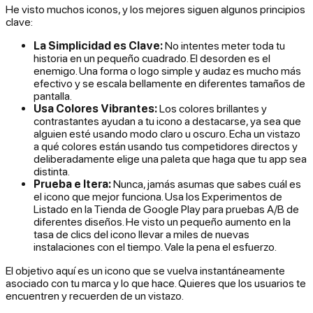
He visto muchos iconos, y los mejores siguen algunos principios
clave:
La Simplicidad es Clave:
No intentes meter toda tu
historia en un pequeño cuadrado. El desorden es el
enemigo. Una forma o logo simple y audaz es mucho más
efectivo y se escala bellamente en diferentes tamaños de
pantalla.
Usa Colores Vibrantes:
Los colores brillantes y
contrastantes ayudan a tu icono a destacarse, ya sea que
alguien esté usando modo claro u oscuro. Echa un vistazo
a qué colores están usando tus competidores directos y
deliberadamente elige una paleta que haga que tu app sea
distinta.
Prueba e Itera:
Nunca, jamás asumas que sabes cuál es
el icono que mejor funciona. Usa los Experimentos de
Listado en la Tienda de Google Play para pruebas A/B de
diferentes diseños. He visto un pequeño aumento en la
tasa de clics del icono llevar a miles de nuevas
instalaciones con el tiempo. Vale la pena el esfuerzo.
El objetivo aquí es un icono que se vuelva instantáneamente
asociado con tu marca y lo que hace. Quieres que los usuarios te
encuentren y recuerden de un vistazo.