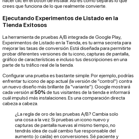
hacer clic en el botón de instalar. Así es como separas lo que
crees
que funciona de lo que
realmente
convierte.
Ejecutando Experimentos de Listado en la
Tienda Exitosos
La herramienta de pruebas A/B integrada de Google Play,
Experimentos de Listado en la Tienda, es tu arma secreta para
mejorar las tasas de conversión. Está diseñada para permitirte
probar diferentes versiones de tu icono, capturas de pantalla,
gráfico de características e incluso tus descripciones en una
parte de tu tráfico real de la tienda.
Configurar una prueba es bastante simple. Por ejemplo, podrías
enfrentar tu icono de app actual (la versión de "control") contra
un nuevo diseño más brillante (la "variante"). Google mostrará
cada versión al
50%
de tus visitantes de la tienda e informará
cuál impulsó más instalaciones. Es una comparación directa
cabeza a cabeza.
¿La regla de oro de las pruebas A/B? Cambia solo
una cosa a la vez. Si pruebas un icono nuevo
y
capturas de pantalla nuevas al mismo tiempo, no
tendrás idea de cuál cambio fue responsable del
aumento (o caída) en conversiones. Sé paciente y