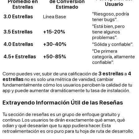
Promedio en
de Conversión
Usuario
Estrellas
Estimado
"Riesgoso, podría
3.0 Estrellas
Línea Base
tener bugs".
"Está bien, pero
3.5 Estrellas
+15-20%
tiene algunos
problemas".
4.0 Estrellas
+30-40%
"Sólida y confiable".
"De primera
4.5+ Estrellas
+50-85%
categoría, altamente
confiable".
Como puedes ver, subir de una calificación de
3 estrellas
a
4
estrellas
no es solo una métrica de vanidad; cambiar
fundamentalmente cómo los usuarios perciben la calidad de tu
app y puede aumentar dramáticamente tu tasa de instalación.
Extrayendo Información Útil de las Reseñas
Tu sección de reseñas es un grupo de enfoque gratuito y
continuo. Los usuarios te dirán
exactamente
qué aman, qué
odian y qué desearían que tu app pudiera hacer. Esta
retroalimentación es oro puro para tu hoja de ruta de desarrollo.