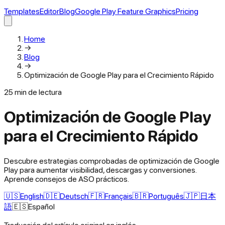
Templates
Editor
Blog
Google Play Feature Graphics
Pricing
Home
→
Blog
→
Optimización de Google Play para el Crecimiento Rápido
25
min de lectura
Optimización de Google Play
para el Crecimiento Rápido
Descubre estrategias comprobadas de optimización de Google
Play para aumentar visibilidad, descargas y conversiones.
Aprende consejos de ASO prácticos.
🇺🇸
English
🇩🇪
Deutsch
🇫🇷
Français
🇧🇷
Português
🇯🇵
日本
語
🇪🇸
Español
Traducción del artículo original en inglés.