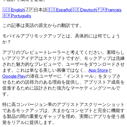
🇺🇸
English
🇯🇵
日本語
🇪🇸
Español
🇩🇪
Deutsch
🇫🇷
Français
🇧🇷
Português
この記事は英語の原文からの翻訳です。
モバイルアプリモックアップとは、具体的には何でしょう
か？
アプリのプレビュートレーラーと考えてください。素晴らし
いアプリアイデアはスクリプトですが、モックアップは洗練
された魅力的なプレビューで、ユーザーをダウンロードさせ
ます。これは単なる美しい画像ではなく、
App Store
と
Google Play
の潜在ユーザーに「インストール」をタップさ
せるための説得力のある理由を提供し、アプリストア成長を
促進するために設計された強力なマーケティングツールで
す。
特に高コンバージョン率のアプリストアスクリーンショット
であるモックアップは、大まかなコンセプトと完全に機能す
る製品の間の重要なギャップを埋め、実際にアプリを使う感
覚をリアルに提供します。