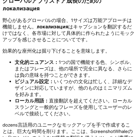
グローバルアプリストア成長のための
локализация
野心があるグローバルの場合、1サイズは万能アプローチは
機能しません。
локализация
はキャプションを翻訳するだ
けではなく、各市場に対して具体的に作られたようにモック
アップを感じさせることについてです。
効果的な座州化は掘り下げることを意味します。
文化的ニュアンス：
1つの国で機能する色、シンボル、
またはフレーズは、他の場所で完全に異なる、さらに
は負の意味を持つことができます。
ビジュアル設定：
いくつかの文化は忙しく、詳細なデ
ザインに対応していますが、他のものはミニマリズム
を好みます。
ローカル用語：
直接翻訳を超えてください。ローカル
スラングと一般的なフレーズを使用してユーザーのレ
ベルで接続してください。
dozens言語用のユニークなモックアップを手で作成するこ
とは、巨大な時間を削ります。ここは、ScreenshotWhaleの