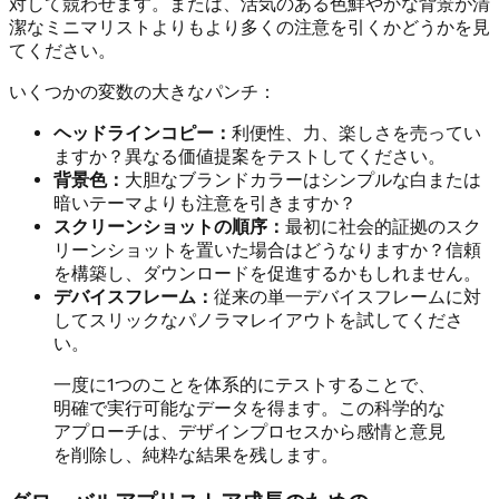
対して競わせます。または、活気のある色鮮やかな背景が清
潔なミニマリストよりもより多くの注意を引くかどうかを見
てください。
いくつかの変数の大きなパンチ：
ヘッドラインコピー：
利便性、力、楽しさを売ってい
ますか？異なる価値提案をテストしてください。
背景色：
大胆なブランドカラーはシンプルな白または
暗いテーマよりも注意を引きますか？
スクリーンショットの順序：
最初に社会的証拠のスク
リーンショットを置いた場合はどうなりますか？信頼
を構築し、ダウンロードを促進するかもしれません。
デバイスフレーム：
従来の単一デバイスフレームに対
してスリックなパノラマレイアウトを試してくださ
い。
一度に1つのことを体系的にテストすることで、
明確で実行可能なデータを得ます。この科学的な
アプローチは、デザインプロセスから感情と意見
を削除し、純粋な結果を残します。