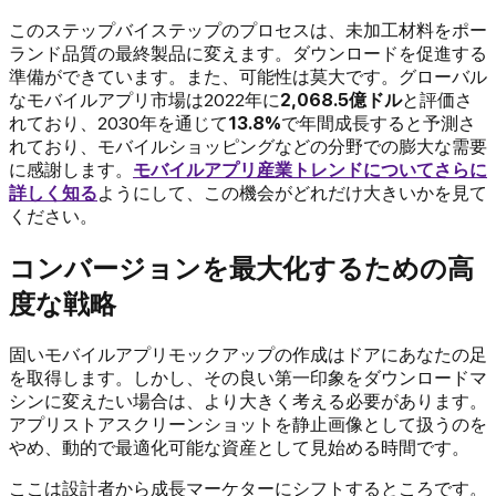
このステップバイステップのプロセスは、未加工材料をポー
ランド品質の最終製品に変えます。ダウンロードを促進する
準備ができています。また、可能性は莫大です。グローバル
なモバイルアプリ市場は2022年に
2,068.5億ドル
と評価さ
れており、2030年を通じて
13.8%
で年間成長すると予測さ
れており、モバイルショッピングなどの分野での膨大な需要
に感謝します。
モバイルアプリ産業トレンドについてさらに
詳しく知る
ようにして、この機会がどれだけ大きいかを見て
ください。
コンバージョンを最大化するための高
度な戦略
固いモバイルアプリモックアップの作成はドアにあなたの足
を取得します。しかし、その良い第一印象をダウンロードマ
シンに変えたい場合は、より大きく考える必要があります。
アプリストアスクリーンショットを静止画像として扱うのを
やめ、動的で最適化可能な資産として見始める時間です。
ここは設計者から成長マーケターにシフトするところです。