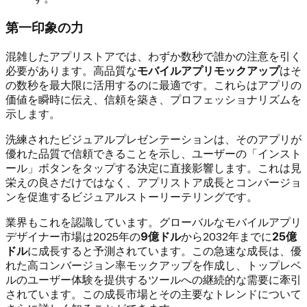
第一印象の力
混雑したアプリストアでは、わずか数秒で誰かの注意を引く
必要があります。高品質な
モバイルアプリモックアップ
はそ
の数秒を最大限に活用するのに最適です。これらはアプリの
価値を瞬時に伝え、信頼を築き、プロフェッショナリズムを
示します。
洗練されたビジュアルプレゼンテーションは、そのアプリが
優れた品質で信頼できることを示し、ユーザーの「インスト
ール」ボタンをタップする決定に直接影響します。これは見
栄えの良さだけではなく、アプリストア成長とコンバージョ
ンを促進するビジュアルストーリーテリングです。
業界もこれを認識しています。グローバルなモバイルアプリ
デザイナー市場は2025年の
9億ドル
から2032年までに
25億
ドル
に成長すると予測されています。この急速な成長は、優
れた高コンバージョン率モックアップを作成し、トップレベ
ルのユーザー体験を提供するツールへの継続的な需要に牽引
されています。この成長市場とその主要なトレンドについて