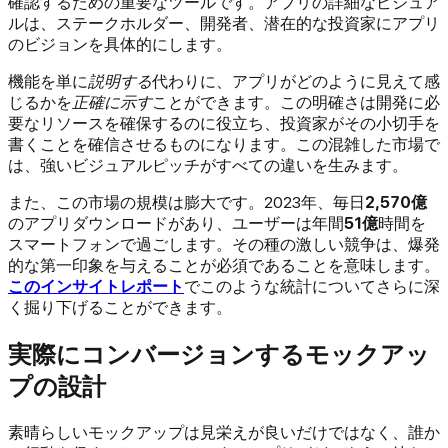
確認するための重要なツールです。アプリの詳細なビジュア
ルは、ステークホルダー、開発者、潜在的な投資家にアプリ
のビジョンを具体的にします。
機能を単に
説明する
代わりに、アプリがどのように見えて感
じるかを
正確に示す
ことができます。この明確さは開発に必
要なリソースを確保するのに役立ち、投資家がその小切手を
書くことを確信させるものになります。この混雑した市場で
は、強いビジュアルピッチがすべての違いを生みます。
また、この市場の規模は膨大です。2023年、毎日
2,570億
のアプリダウンロードがあり、ユーザーは年間
51億
時間を
スマートフォンで過ごします。その種の激しい競争は、爆発
的な第一印象を与えることが必須であることを意味します。
このインサイトレポート
でこのような統計についてさらに深
く掘り下げることができます。
実際にコンバージョンするモックアッ
プの設計
素晴らしいモックアップは見栄えが良いだけではなく、誰か