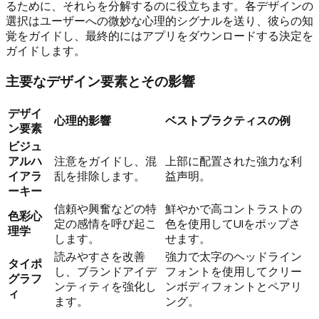
るために、それらを分解するのに役立ちます。各デザインの
選択はユーザーへの微妙な心理的シグナルを送り、彼らの知
覚をガイドし、最終的にはアプリをダウンロードする決定を
ガイドします。
主要なデザイン要素とその影響
デザイ
心理的影響
ベストプラクティスの例
ン要素
ビジュ
アルハ
注意をガイドし、混
上部に配置された強力な利
イアラ
乱を排除します。
益声明。
ーキー
信頼や興奮などの特
鮮やかで高コントラストの
色彩心
定の感情を呼び起こ
色を使用してUIをポップさ
理学
します。
せます。
読みやすさを改善
強力で太字のヘッドライン
タイポ
し、ブランドアイデ
フォントを使用してクリー
グラフ
ンティティを強化し
ンボディフォントとペアリ
ィ
ます。
ング。