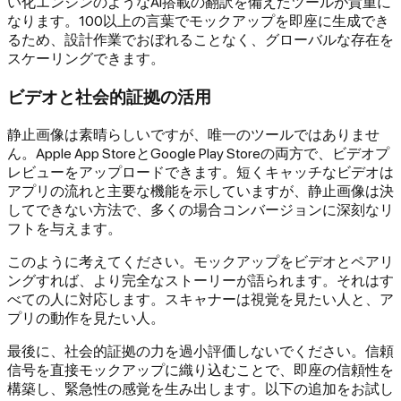
い化エンジンのようなAI搭載の翻訳を備えたツールが貴重に
なります。100以上の言葉でモックアップを即座に生成でき
るため、設計作業でおぼれることなく、グローバルな存在を
スケーリングできます。
ビデオと社会的証拠の活用
静止画像は素晴らしいですが、唯一のツールではありませ
ん。Apple App StoreとGoogle Play Storeの両方で、ビデオプ
レビューをアップロードできます。短くキャッチなビデオは
アプリの流れと主要な機能を示していますが、静止画像は決
してできない方法で、多くの場合コンバージョンに深刻なリ
フトを与えます。
このように考えてください。モックアップをビデオとペアリ
ングすれば、より完全なストーリーが語られます。それはす
べての人に対応します。スキャナーは視覚を見たい人と、ア
プリの動作を見たい人。
最後に、社会的証拠の力を過小評価しないでください。信頼
信号を直接モックアップに織り込むことで、即座の信頼性を
構築し、緊急性の感覚を生み出します。以下の追加をお試し