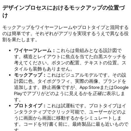
デザインプロセスにおけるモックアップの位置づ
け
モックアップをワイヤーフレームやプロトタイプと混同する
のは簡単です。それぞれがアプリを実現するうえで異なる役
割を果たします。
ワイヤーフレーム：
これらは骨組みとなる設計図で
す。構造とレイアウトに焦点を当てた白黒スケッチを
考えてください。ボタンの配置、テキストの位置。ス
タイルも装飾もありません。
モックアップ：
これはビジュアルモデルです。その設
計図に色、タイポグラフィ、実際の画像、ブランドを
追加します。静止画像ですが、App StoreまたはGoogle
Playでアプリがどのように見えるかを
正確に
表示しま
す。
プロトタイプ：
これは試運転です。プロトタイプはイ
ンタラクティブでクリック可能で、ユーザーがどのよ
うに画面から画面に移動するかをシミュレートしま
す。コードを1行書く前に、最終製品に最も近いもので
す。