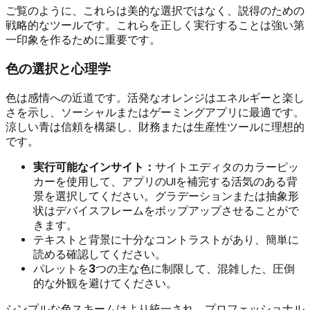
ご覧のように、これらは美的な選択ではなく、説得のための
戦略的なツールです。これらを正しく実行することは強い第
一印象を作るために重要です。
色の選択と心理学
色は感情への近道です。活発なオレンジはエネルギーと楽し
さを示し、ソーシャルまたはゲーミングアプリに最適です。
涼しい青は信頼を構築し、財務または生産性ツールに理想的
です。
実行可能なインサイト：
サイトエディタのカラーピッ
カーを使用して、アプリのUIを補完する活気のある背
景を選択してください。グラデーションまたは抽象形
状はデバイスフレームをポップアップさせることがで
きます。
テキストと背景に十分なコントラストがあり、簡単に
読める確認してください。
パレットを
3
つの主な色に制限して、混雑した、圧倒
的な外観を避けてください。
シンプルな色スキームはより統一され、プロフェッショナル