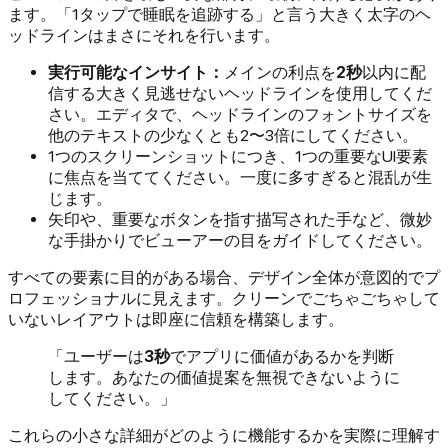
ます。「1タップで睡眠を追跡する」と言う大きく太字のヘ
ッドラインはまさにそれを行います。
実行可能なインサイト：
メインの利点を
2秒
以内に配
信する大きく見逃せないヘッドラインを使用してくだ
さい。エディタで、ヘッドラインのフォントサイズを
他のテキストの少なくとも2〜3倍にしてください。
1つのスクリーンショットにつき、1つの重要なUI要素
に焦点を当ててください。一度に多すぎると混乱が生
じます。
矢印や、重要なボタンを指す描写された手など、微妙
な手掛かりでビューアーの目をガイドしてください。
すべての要素に目的がある場合、デザイン全体が意図的でプ
ロフェッショナルに見えます。クリーンでごちゃごちゃして
いないレイアウトは即座に信頼を構築します。
「ユーザーは
3秒
でアプリに価値があるかを判断
します。あなたの価値提案を無視できないように
してください。」
これらの小さな詳細がどのように機能するかを実際に理解す