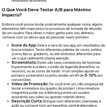
resultados acionáveis.
O Que Você Deve Testar A/B para Máximo
Impacto?
Embora você possa testar praticamente qualquer coisa, alguns
elementos têm mais peso no processo de tomada de decisão
de um usuário. Para obter o maior ganho pelo seu dinheiro,
comece com os ativos que as pessoas veem primeiro.
Ícone do App:
Esta é a cara do seu app em resultados de
busca lotados. Teste diferentes paletas de cores, estilos
(como flat vs. gradient), ou até símbolos diferentes para
ver o que realmente chama atenção.
Screenshots:
Estes são seus contadores de histórias.
Experimente a ordem, o estilo de legenda (benefício vs.
recurso), ou as cores de fundo. Vi um simples ajuste no
primeiro screenshot sozinho render um lift de
5-10%
em
conversões.
Vídeo de Promoção:
Se você tiver um, não esqueça de
testar a miniatura (ou quadro de pôster). Uma miniatura
magnética pode ser a diferença entre um usuário
assistindo seu vídeo ou apenas rolando direto.
Descrição Curta:
Brinque com diferentes chamadas à
ação ou comece com um benefício central alternativo.