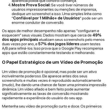
aparência polida que constrói confiança.
Mostre Prova Social:
Se você tiver números de
usuários impressionantes ou menções de imprensa,
dedique um screenshot a isso. Uma simples linha como
"
Confiável por 1 Milhão+ de Usuários
" pode ser um
enorme condutor de conversão.
Os apps de melhor desempenho não apenas "configuram e
esquecem" seus visuais. Dados mostram que cerca de
49%
dos apps principais
atualizam seus screenshots pelo menos
duas vezes por ano, e
57% dos jogos líderes
usam testes
A/B para refiná-los. Isso prova que o Google Play recompensa
apps que estão constantemente testando e melhorando.
O Papel Estratégico de um Vídeo de Promoção
Um vídeo de promoção é opcional, mas pode ser um ativo
incrivelmente poderoso. Ele aparece antes dos seus
screenshots e muitas vezes é reproduzido automaticamente
(mudo), lhe dando uma chance de fazer uma primeira impressão
dinâmica. Um vídeo afiado e bem feito pode aumentar
significativamente as taxas de conversão mostrando
rapidamente a experiência do usuário do seu app.
Mantenha seu vídeo de promoção curto e doce. Os primeiros