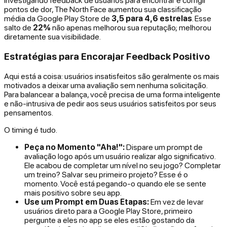
investigando feedback de usuários para encontrar e corrigir
pontos de dor, The North Face aumentou sua classificação
média da Google Play Store de
3,5 para 4,6 estrelas
. Esse
salto de
22%
não apenas melhorou sua reputação; melhorou
diretamente sua visibilidade.
Estratégias para Encorajar Feedback Positivo
Aqui está a coisa: usuários insatisfeitos são geralmente os mais
motivados a deixar uma avaliação sem nenhuma solicitação.
Para balancear a balança, você precisa de uma forma inteligente
e não-intrusiva de pedir aos seus usuários satisfeitos por seus
pensamentos.
O timing é tudo.
Peça no Momento "Aha!":
Dispare um prompt de
avaliação logo após um usuário realizar algo significativo.
Ele acabou de completar um nível no seu jogo? Completar
um treino? Salvar seu primeiro projeto? Esse é o
momento. Você está pegando-o quando ele se sente
mais positivo sobre seu app.
Use um Prompt em Duas Etapas:
Em vez de levar
usuários direto para a Google Play Store, primeiro
pergunte a eles no app se eles estão gostando da