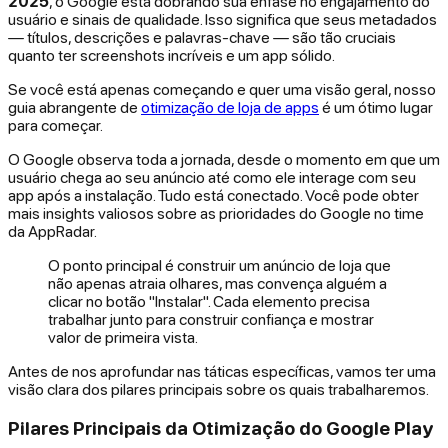
2025
, o Google está dobrando sua ênfase no engajamento do
usuário e sinais de qualidade. Isso significa que seus metadados
— títulos, descrições e palavras-chave — são tão cruciais
quanto ter screenshots incríveis e um app sólido.
Se você está apenas começando e quer uma visão geral, nosso
guia abrangente de
otimização de loja de apps
é um ótimo lugar
para começar.
O Google observa toda a jornada, desde o momento em que um
usuário chega ao seu anúncio até como ele interage com seu
app após a instalação. Tudo está conectado. Você pode obter
mais insights valiosos sobre as prioridades do Google no time
da AppRadar.
O ponto principal é construir um anúncio de loja que
não apenas atraia olhares, mas convença alguém a
clicar no botão "Instalar". Cada elemento precisa
trabalhar junto para construir confiança e mostrar
valor de primeira vista.
Antes de nos aprofundar nas táticas específicas, vamos ter uma
visão clara dos pilares principais sobre os quais trabalharemos.
Pilares Principais da Otimização do Google Play