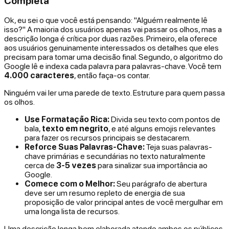
Completa
Ok, eu sei o que você está pensando: "Alguém realmente lê
isso?" A maioria dos usuários apenas vai passar os olhos, mas a
descrição longa é crítica por duas razões. Primeiro, ela oferece
aos usuários genuinamente interessados os detalhes que eles
precisam para tomar uma decisão final. Segundo, o algoritmo do
Google lê e indexa cada palavra para palavras-chave. Você tem
4.000 caracteres
, então faça-os contar.
Ninguém vai ler uma parede de texto. Estruture para quem passa
os olhos.
Use Formatação Rica:
Divida seu texto com pontos de
bala,
texto em negrito
, e até alguns emojis relevantes
para fazer os recursos principais se destacarem.
Reforce Suas Palavras-Chave:
Teja suas palavras-
chave primárias e secundárias no texto naturalmente
cerca de
3-5 vezes
para sinalizar sua importância ao
Google.
Comece com o Melhor:
Seu parágrafo de abertura
deve ser um resumo repleto de energia de sua
proposição de valor principal antes de você mergulhar em
uma longa lista de recursos.
Uma descrição longa bem elaborada atende ambos os públicos