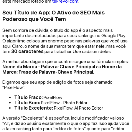
este mercado lotado em
tekrevol.com
.
Seu Título de App: O Ativo de SEO Mais
Poderoso que Você Tem
Sem sombra de dúvida, o título do app é o aspecto mais
importante dos metadados para seus rankings no Google Play.
O algoritmo coloca um enorme peso nas palavras que você usa
aqui. Claro, o nome da sua marca tem que estar nele, mas você
tem
30 caracteres
para trabalhar. Use cada um deles.
A melhor abordagem que encontrei segue uma fórmula simples:
Nome da Marca - Palavra-Chave Principal
ou
Nome da
Marca: Frase de Palavra-Chave Principal
.
Digamos que seu app de edição de fotos seja chamado
"PixelFlow".
Título Fraco:
PixelFlow
Título Bom:
PixelFlow - Photo Editor
Título Excelente:
PixelFlow: AI Photo Editor
A versão "Excelente" é específica, inclui o modificador valioso
"AI", e diz ao usuário exatamente o que o app faz. Isso ajuda você
a fazer ranking tanto para "editor de fotos" quanto para "editor