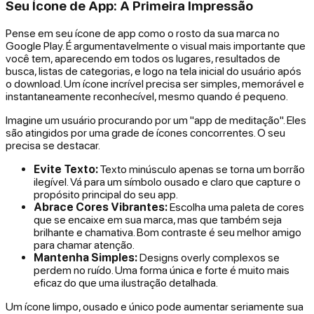
Seu Ícone de App: A Primeira Impressão
Pense em seu ícone de app como o rosto da sua marca no
Google Play. É argumentavelmente o visual mais importante que
você tem, aparecendo em todos os lugares, resultados de
busca, listas de categorias, e logo na tela inicial do usuário após
o download. Um ícone incrível precisa ser simples, memorável e
instantaneamente reconhecível, mesmo quando é pequeno.
Imagine um usuário procurando por um "app de meditação". Eles
são atingidos por uma grade de ícones concorrentes. O seu
precisa se destacar.
Evite Texto:
Texto minúsculo apenas se torna um borrão
ilegível. Vá para um símbolo ousado e claro que capture o
propósito principal do seu app.
Abrace Cores Vibrantes:
Escolha uma paleta de cores
que se encaixe em sua marca, mas que também seja
brilhante e chamativa. Bom contraste é seu melhor amigo
para chamar atenção.
Mantenha Simples:
Designs overly complexos se
perdem no ruído. Uma forma única e forte é muito mais
eficaz do que uma ilustração detalhada.
Um ícone limpo, ousado e único pode aumentar seriamente sua