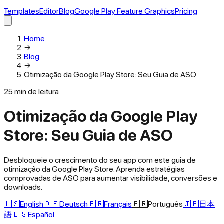
Templates
Editor
Blog
Google Play Feature Graphics
Pricing
Home
→
Blog
→
Otimização da Google Play Store: Seu Guia de ASO
25
min de leitura
Otimização da Google Play
Store: Seu Guia de ASO
Desbloqueie o crescimento do seu app com este guia de
otimização da Google Play Store. Aprenda estratégias
comprovadas de ASO para aumentar visibilidade, conversões e
downloads.
🇺🇸
English
🇩🇪
Deutsch
🇫🇷
Français
🇧🇷
Português
🇯🇵
日本
語
🇪🇸
Español