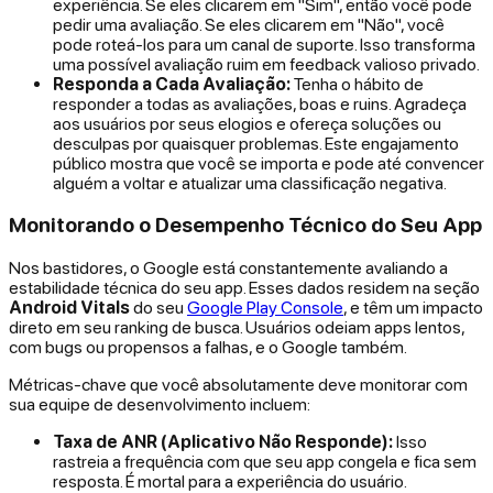
experiência. Se eles clicarem em "Sim", então você pode
pedir uma avaliação. Se eles clicarem em "Não", você
pode roteá-los para um canal de suporte. Isso transforma
uma possível avaliação ruim em feedback valioso privado.
Responda a Cada Avaliação:
Tenha o hábito de
responder a todas as avaliações, boas e ruins. Agradeça
aos usuários por seus elogios e ofereça soluções ou
desculpas por quaisquer problemas. Este engajamento
público mostra que você se importa e pode até convencer
alguém a voltar e atualizar uma classificação negativa.
Monitorando o Desempenho Técnico do Seu App
Nos bastidores, o Google está constantemente avaliando a
estabilidade técnica do seu app. Esses dados residem na seção
Android Vitals
do seu
Google Play Console
, e têm um impacto
direto em seu ranking de busca. Usuários odeiam apps lentos,
com bugs ou propensos a falhas, e o Google também.
Métricas-chave que você absolutamente deve monitorar com
sua equipe de desenvolvimento incluem:
Taxa de ANR (Aplicativo Não Responde):
Isso
rastreia a frequência com que seu app congela e fica sem
resposta. É mortal para a experiência do usuário.