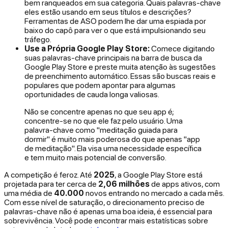
bem ranqueados em sua categoria. Quais palavras-chave
eles estão usando em seus títulos e descrições?
Ferramentas de ASO podem lhe dar uma espiada por
baixo do capô para ver o que está impulsionando seu
tráfego.
Use a Própria Google Play Store:
Comece digitando
suas palavras-chave principais na barra de busca da
Google Play Store e preste muita atenção às sugestões
de preenchimento automático. Essas são buscas reais e
populares que podem apontar para algumas
oportunidades de cauda longa valiosas.
Não se concentre apenas no que seu app
é
;
concentre-se no que ele
faz
pelo usuário. Uma
palavra-chave como "meditação guiada para
dormir" é muito mais poderosa do que apenas "app
de meditação". Ela visa uma necessidade específica
e tem muito mais potencial de conversão.
A competição é feroz. Até
2025
, a Google Play Store está
projetada para ter cerca de
2,06 milhões
de apps ativos, com
uma média de
40.000
novos entrando no mercado a cada mês.
Com esse nível de saturação, o direcionamento preciso de
palavras-chave não é apenas uma boa ideia, é essencial para
sobrevivência. Você pode encontrar mais estatísticas sobre