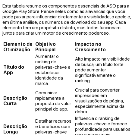
Esta tabela resume os componentes essenciais da ASO para a
Google Play Store. Pense neles como as alavancas que você
pode puxar para influenciar diretamente a visibilidade, o apelo e,
em última análise, os números de download do seu app. Cada
elemento tem um propósito distinto, mas todos funcionam
juntos para criar um motor de crescimento poderoso.
Elemento de
Objetivo
Impacto no
Otimização
Principal
Crescimento
Aumentar o
Alto impacto na visibilidade
ranking de
de busca; um título forte
Título do
palavras-chave e
pode aumentar
App
estabelecer
significativamente o
identidade da
ranking.
marca.
Crucial para converter
Comunicar
impressões em
Descrição
rapidamente a
visualizações de página,
Curta
proposta de valor
especialmente acima da
principal do app.
dobra.
Influencia o ranking de
Detalhar recursos
palavras-chave e fornece
Descrição
e benefícios com
profundidade para usuários
Longa
palavras-chave
que querem mais