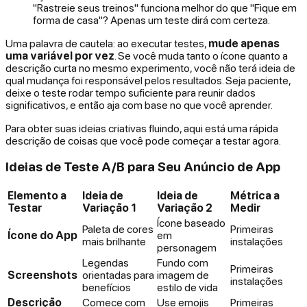
"Rastreie seus treinos" funciona melhor do que "Fique em
forma de casa"? Apenas um teste dirá com certeza.
Uma palavra de cautela: ao executar testes,
mude apenas
uma variável por vez
. Se você muda tanto o ícone quanto a
descrição curta no mesmo experimento, você não terá ideia de
qual mudança foi responsável pelos resultados. Seja paciente,
deixe o teste rodar tempo suficiente para reunir dados
significativos, e então aja com base no que você aprender.
Para obter suas ideias criativas fluindo, aqui está uma rápida
descrição de coisas que você pode começar a testar agora.
Ideias de Teste A/B para Seu Anúncio de App
Elemento a
Ideia de
Ideia de
Métrica a
Testar
Variação 1
Variação 2
Medir
Ícone baseado
Paleta de cores
Primeiras
Ícone do App
em
mais brilhante
instalações
personagem
Legendas
Fundo com
Primeiras
Screenshots
orientadas para
imagem de
instalações
benefícios
estilo de vida
Descrição
Comece com
Use emojis
Primeiras