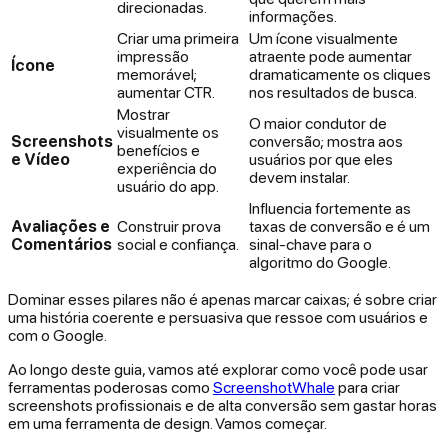
direcionadas.
informações.
Criar uma primeira
Um ícone visualmente
impressão
atraente pode aumentar
Ícone
memorável;
dramaticamente os cliques
aumentar CTR.
nos resultados de busca.
Mostrar
O maior condutor de
visualmente os
Screenshots
conversão; mostra aos
benefícios e
e Vídeo
usuários
por que
eles
experiência do
devem instalar.
usuário do app.
Influencia fortemente as
Avaliações e
Construir prova
taxas de conversão e é um
Comentários
social e confiança.
sinal-chave para o
algoritmo do Google.
Dominar esses pilares não é apenas marcar caixas; é sobre criar
uma história coerente e persuasiva que ressoe com usuários e
com o Google.
Ao longo deste guia, vamos até explorar como você pode usar
ferramentas poderosas como
ScreenshotWhale
para criar
screenshots profissionais e de alta conversão sem gastar horas
em uma ferramenta de design. Vamos começar.