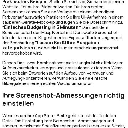
Praktisches Beispiel:
Stellen Sie sich vor, Sie würden in einem
Website-Editor Ihre Bilder entwerfen. Für Ihren ersten
Screenshot können Sie eine Vorlage mit einem lebendigen
Farbverlauf auswählen. Platzieren Sie Ihre UI-Aufnahme in einem
sauberen Geräte-Mock-up und fügen Sie die Überschrift hinzu:
"
Einfaches Budgeting in 5 Minuten
." Dies teilt dem
Benutzer sofort den Hauptvorteil mit. Der zweite Screenshot
könnte dann einen KI-gesteuerten Expense Tracker zeigen, mit
der Beschriftung "
Lassen Sie KI Ihre Ausgaben
kategorisieren
", wobei ein Hauptunterscheidungsmerkmal
hervorgehoben wird.
Dieses Eins-zwei-Kombinationsspiel ist unglaublich effektiv, um
Aufmerksamkeit zu erregen und Installationen zu fördern. Wenn
Sie sich beim Entwerfen auf den Aufbau von Vertrauen und
Aufregung konzentrieren, verwandeln Sie eine einfache
Bildergalerie in einen echten Wachstumsmotor.
Ihre Screenshot-Abmessungen richtig
einstellen
Wenn es um Ihre App Store-Seite geht, steckt der Teufel im
Detail. Die Einstellung Ihrer Screenshot-Abmessungen und
anderer technischer Spezifikationen perfekt ist der erste Schritt,