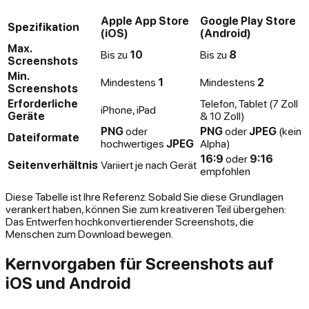
Apple App Store
Google Play Store
Spezifikation
(iOS)
(Android)
Max.
Bis zu
10
Bis zu
8
Screenshots
Min.
Mindestens
1
Mindestens
2
Screenshots
Erforderliche
Telefon, Tablet (7 Zoll
iPhone, iPad
Geräte
& 10 Zoll)
PNG
oder
PNG
oder
JPEG
(kein
Dateiformate
hochwertiges
JPEG
Alpha)
16:9
oder
9:16
Seitenverhältnis
Variiert je nach Gerät
empfohlen
Diese Tabelle ist Ihre Referenz. Sobald Sie diese Grundlagen
verankert haben, können Sie zum kreativeren Teil übergehen:
Das Entwerfen hochkonvertierender Screenshots, die
Menschen zum Download bewegen.
Kernvorgaben für Screenshots auf
iOS und Android