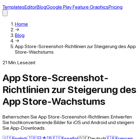
Templates
Editor
Blog
Google Play Feature Graphics
Pricing
Home
→
Blog
→
App Store-Screenshot-Richtlinien zur Steigerung des App
Store-Wachstums
21
Min. Lesezeit
App Store-Screenshot-
Richtlinien zur Steigerung des
App Store-Wachstums
Beherrschen Sie App Store-Screenshot-Richtlinien. Entwerfen
Sie hochkonvertierende Bilder für iOS und Android und steigern
Sie App-Downloads.
🇺🇸
English
🇯🇵
日本語
🇪🇸
Español
🇩🇪
Deutsch
🇫🇷
Français