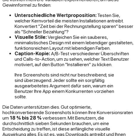
Gewinnformel zu finden:
Unterschiedliche Wertproposition:
Testen Sie,
welcher Kernvorteil die meisten Installationen antreibt.
Konvertiert "Zeit bei der Rechnungstellung sparen" besser
als "Schneller Bezahlung"?
Visuelle Stile:
Vergleichen Sie ein sauberes,
minimalistisches Design mit einem lebendiger gestalteten,
funktionsreichen Layout mit lebendigen Farben.
Caption-Kopie:
A/B-Test verschiedener Überschriften
und Calls-to-Action, um zu sehen, welcher Text Benutzer
motiviert, auf den Button "Installieren" zu klicken.
Ihre Screenshots sind nicht nur beschreibend; sie
sind überzeugend. Jeder sollte ein sorgfältig
ausgearbeitetes Argument dafür sein, warum ein
Benutzer Ihre App einem Konkurrenten vorziehen
sollte.
Die Daten unterstützen dies. Gut optimierte,
hochkonvertierende Screenshots können Ihre Konversionsraten
um
18 % bis 28 %
verbessern. Mit Benutzern, die
durchschnittlich sieben Sekunden brauchen, um eine
Entscheidung zu treffen, ist diese anfängliche visuelle
Auswirkung alles. Es ist es, was Downloads antreibt und Ihnen