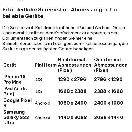
Erforderliche Screenshot-Abmessungen für
beliebte Geräte
Die Screenshot-Richtlinien für iPhone, iPad und Android-Geräte
sind überall. Um Ihnen den Kopfschmerz zu ersparen, in der
Dokumentation zu graben, finden Sie hier eine
Schnellreferenztabelle mit den genauen Pixelabmessungen, die
Sie für einige der häufigsten Geräte benötigen.
Hochformat-
Querformat-
Gerät
Plattform
Abmessungen
Abmessungen
(Pixel)
(Pixel)
iPhone 16
iOS
1290 x 2796
2796 x 1290
Pro Max
iPad Air (5.
iOS
1668 x 2388
2388 x 1668
Gen)
Google Pixel
Android
1080 x 2400
2400 x 1080
8
Samsung
Galaxy S23
Android
1440 x 3088
3088 x 1440
Ultra