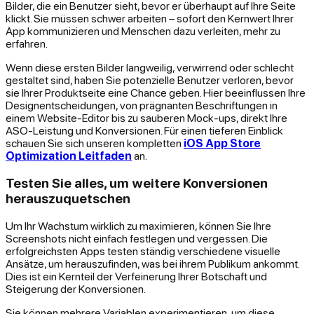
Bilder, die ein Benutzer sieht, bevor er überhaupt auf Ihre Seite
klickt. Sie müssen schwer arbeiten – sofort den Kernwert Ihrer
App kommunizieren und Menschen dazu verleiten, mehr zu
erfahren.
Wenn diese ersten Bilder langweilig, verwirrend oder schlecht
gestaltet sind, haben Sie potenzielle Benutzer verloren, bevor
sie Ihrer Produktseite eine Chance geben. Hier beeinflussen Ihre
Designentscheidungen, von prägnanten Beschriftungen in
einem Website-Editor bis zu sauberen Mock-ups, direkt Ihre
ASO-Leistung und Konversionen. Für einen tieferen Einblick
schauen Sie sich unseren kompletten
iOS App Store
Optimization Leitfaden
an.
Testen Sie alles, um weitere Konversionen
herauszuquetschen
Um Ihr Wachstum wirklich zu maximieren, können Sie Ihre
Screenshots nicht einfach festlegen und vergessen. Die
erfolgreichsten Apps testen ständig verschiedene visuelle
Ansätze, um herauszufinden, was bei ihrem Publikum ankommt.
Dies ist ein Kernteil der Verfeinerung Ihrer Botschaft und
Steigerung der Konversionen.
Sie können mehrere Variablen experimentieren, um diese