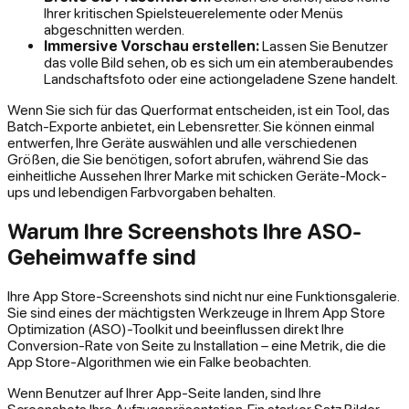
Ihrer kritischen Spielsteuerelemente oder Menüs
abgeschnitten werden.
Immersive Vorschau erstellen:
Lassen Sie Benutzer
das volle Bild sehen, ob es sich um ein atemberaubendes
Landschaftsfoto oder eine actiongeladene Szene handelt.
Wenn Sie sich für das Querformat entscheiden, ist ein Tool, das
Batch-Exporte anbietet, ein Lebensretter. Sie können einmal
entwerfen, Ihre Geräte auswählen und alle verschiedenen
Größen, die Sie benötigen, sofort abrufen, während Sie das
einheitliche Aussehen Ihrer Marke mit schicken Geräte-Mock-
ups und lebendigen Farbvorgaben behalten.
Warum Ihre Screenshots Ihre ASO-
Geheimwaffe sind
Ihre App Store-Screenshots sind nicht nur eine Funktionsgalerie.
Sie sind eines der mächtigsten Werkzeuge in Ihrem App Store
Optimization (ASO)-Toolkit und beeinflussen direkt Ihre
Conversion-Rate von Seite zu Installation – eine Metrik, die die
App Store-Algorithmen wie ein Falke beobachten.
Wenn Benutzer auf Ihrer App-Seite landen, sind Ihre
Screenshots Ihre Aufzugspräsentation. Ein starker Satz Bilder