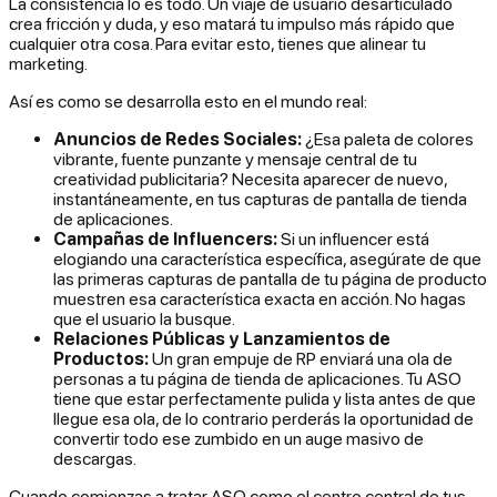
La consistencia lo es todo. Un viaje de usuario desarticulado
crea fricción y duda, y eso matará tu impulso más rápido que
cualquier otra cosa. Para evitar esto, tienes que alinear tu
marketing.
Así es como se desarrolla esto en el mundo real:
Anuncios de Redes Sociales:
¿Esa paleta de colores
vibrante, fuente punzante y mensaje central de tu
creatividad publicitaria? Necesita aparecer de nuevo,
instantáneamente, en tus capturas de pantalla de tienda
de aplicaciones.
Campañas de Influencers:
Si un influencer está
elogiando una característica específica, asegúrate de que
las primeras capturas de pantalla de tu página de producto
muestren esa
característica exacta
en acción. No hagas
que el usuario la busque.
Relaciones Públicas y Lanzamientos de
Productos:
Un gran empuje de RP enviará una ola de
personas a tu página de tienda de aplicaciones. Tu ASO
tiene que estar perfectamente pulida y lista
antes
de que
llegue esa ola, de lo contrario perderás la oportunidad de
convertir todo ese zumbido en un auge masivo de
descargas.
Cuando comienzas a tratar ASO como el centro central de tus