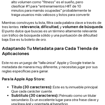
alto volumen como "fitness" es el sueño, pero
clasificar #1 para "entrenamientos HIIT de 10
minutos para mamás ocupadas" probablemente te
traiga usuarios más valiosos y listos para convertir.
Mientras construyes tu lista, filtra cada palabra clave a través de
tres lentes:
relevancia
,
dificultad
, y
volumen de búsqueda
.
El punto dulce que buscas es un término altamente relevante
con tráfico de búsqueda sólido y una puntuación de dificultad
baja. Ese es tu boleto de oro.
Adaptando Tu Metadata para Cada Tienda de
Aplicaciones
Este no es un juego de "talla única". Apple y Google tratan la
metadata de manera muy diferente, y necesitas jugar por sus
reglas específicas para ganar.
Para la Apple App Store:
Título (30 caracteres):
Este es tu inmueble principal.
Que cada carácter cuente.
Subtítulo (30 caracteres):
Piénsalo como un titular
secundario. Es un excelente lugar para otra frase clave y
una línea ágil y orientada al beneficio.