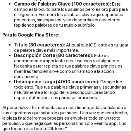
Campo de Palabras Clave (100 caracteres):
Este
campo está oculto para los usuarios pero es oro puro para
el algoritmo. Enumera tus palabras clave aquí separadas
por comas, sin espacios, y no desperdicies caracteres
repitiendo palabras de tu título o subtítulo.
Para la Google Play Store:
Título (30 caracteres):
Al igual que iOS, este es tu lugar
de palabra clave más importante.
Descripción Corta (80 caracteres):
Esto es
enormemente importante para usuarios y el algoritmo.
Necesita estar repleta de tus palabras clave principales
mientras también sirve como un llamado a la acción
convincente.
Descripción Larga (4000 caracteres):
Google lee
todo
esto. Teje tus palabras clave primarias y secundarias
naturalmente a lo largo de la descripción, prestando
especial atención a las primeras oraciones.
Al personalizar tu metadata para cada tienda, estás señalando a
sus algoritmos que sabes lo que haces. Una vez que está hecho,
la pieza final del rompecabezas es envolver todo en un texto
persuasivo que haga que las personas no solo vean tu app, sino
que toquen ese botón "Obtener".