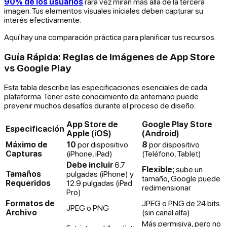
90% de los usuarios
rara vez miran más allá de la tercera
imagen. Tus elementos visuales iniciales deben capturar su
interés efectivamente.
Aquí hay una comparación práctica para planificar tus recursos.
Guía Rápida: Reglas de Imágenes de App Store
vs Google Play
Esta tabla describe las especificaciones esenciales de cada
plataforma. Tener este conocimiento de antemano puede
prevenir muchos desafíos durante el proceso de diseño.
App Store de
Google Play Store
Especificación
Apple (iOS)
(Android)
Máximo de
10
por dispositivo
8
por dispositivo
Capturas
(iPhone, iPad)
(Teléfono, Tablet)
Debe incluir
6.7
Flexible;
sube un
Tamaños
pulgadas (iPhone) y
tamaño, Google puede
Requeridos
12.9 pulgadas (iPad
redimensionar
Pro)
Formatos de
JPEG o PNG de 24 bits
JPEG o PNG
Archivo
(sin canal alfa)
Más permisiva, pero no