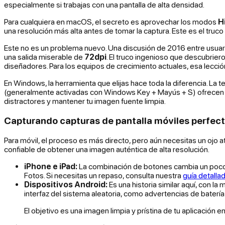
especialmente si trabajas con una pantalla de alta densidad.
Para cualquiera en macOS, el secreto es aprovechar los modos
H
una resolución más alta antes de tomar la captura. Este es el tru
Este no es un problema nuevo. Una discusión de 2016 entre usuario
una salida miserable de
72dpi
. El truco ingenioso que descubrier
diseñadores. Para los equipos de crecimiento actuales, esa lecció
En Windows, la herramienta que elijas hace toda la diferencia. La t
(generalmente activadas con Windows Key + Mayús + S) ofrecen mu
distractores y mantener tu imagen fuente limpia.
Capturando capturas de pantalla móviles perfec
Para móvil, el proceso es más directo, pero aún necesitas un ojo at
confiable de obtener una imagen auténtica de alta resolución.
iPhone e iPad:
La combinación de botones cambia un poco 
Fotos. Si necesitas un repaso, consulta nuestra
guía detalla
Dispositivos Android:
Es una historia similar aquí, con 
interfaz del sistema aleatoria, como advertencias de batería 
El objetivo es una imagen limpia y prístina de tu aplicación 