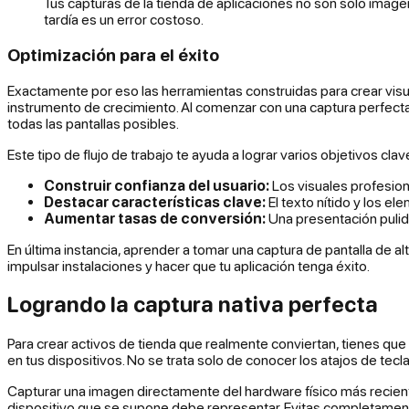
Tus capturas de la tienda de aplicaciones no son solo imágen
tardía es un error costoso.
Optimización para el éxito
Exactamente por eso las herramientas construidas para crear visu
instrumento de crecimiento. Al comenzar con una captura perfecta 
todas las pantallas posibles.
Este tipo de flujo de trabajo te ayuda a lograr varios objetivos clave
Construir confianza del usuario:
Los visuales profesion
Destacar características clave:
El texto nítido y los e
Aumentar tasas de conversión:
Una presentación pulida
En última instancia, aprender a tomar una captura de pantalla de al
impulsar instalaciones y hacer que tu aplicación tenga éxito.
Logrando la captura nativa perfecta
Para crear activos de tienda que realmente conviertan, tienes que
en tus dispositivos. No se trata solo de conocer los atajos de tecl
Capturar una imagen directamente del hardware físico más recient
dispositivo que se supone debe representar. Evitas completamente