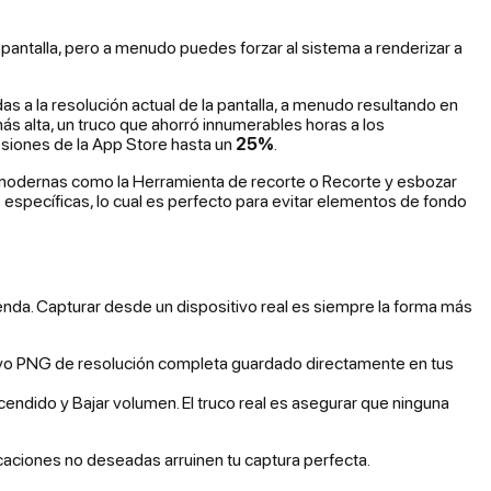
a pantalla, pero a menudo puedes forzar al sistema a renderizar a
s a la resolución actual de la pantalla, a menudo resultando en
ás alta, un truco que ahorró innumerables horas a los
esiones de la App Store hasta un
25%
.
 modernas como la Herramienta de recorte o Recorte y esbozar
specíficas, lo cual es perfecto para evitar elementos de fondo
 tienda. Capturar desde un dispositivo real es siempre la forma más
ivo PNG de resolución completa guardado directamente en tus
cendido y Bajar volumen. El truco real es asegurar que ninguna
ficaciones no deseadas arruinen tu captura perfecta.