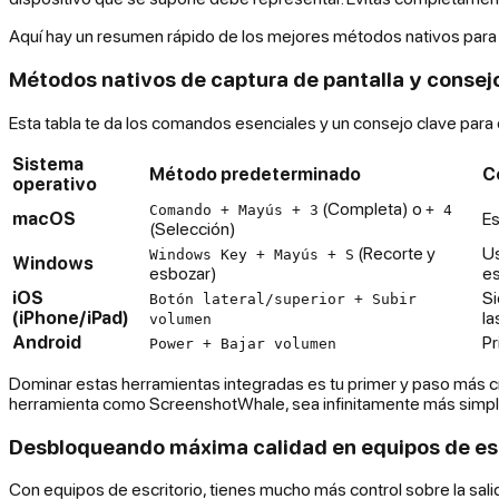
Aquí hay un resumen rápido de los mejores métodos nativos para
Métodos nativos de captura de pantalla y consej
Esta tabla te da los comandos esenciales y un consejo clave para
Sistema
Método predeterminado
C
operativo
(Completa) o
Comando + Mayús + 3
+ 4
macOS
Es
(Selección)
(Recorte y
Us
Windows Key + Mayús + S
Windows
esbozar)
es
iOS
Si
Botón lateral/superior + Subir
(iPhone/iPad)
la
volumen
Android
Pr
Power + Bajar volumen
Dominar estas herramientas integradas es tu primer y paso más c
herramienta como ScreenshotWhale, sea infinitamente más simple
Desbloqueando máxima calidad en equipos de esc
Con equipos de escritorio, tienes mucho más control sobre la salid