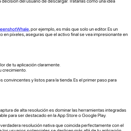
a decisión del usuario de descargar. Tratarlas como una idea
reenshotWhale
, por ejemplo, es más que solo un editor. Es un
o en píxeles, aseguras que el activo final se vea impresionante en
lor de tu aplicación claramente.
u crecimiento.
s convincentes y listos para la tienda. Es el primer paso para
aptura de alta resolución es dominar las herramientas integradas
ciable para ser destacado en la App Store o Google Play.
 verdadera resolución nativa que coincida perfectamente con el
os usuarios potenciales se deslicen más allá de tu aplicación.