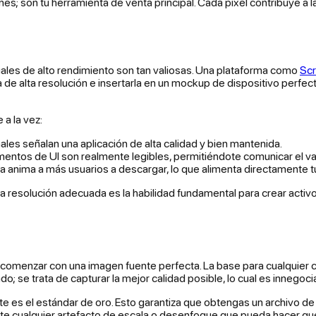
es; son tu herramienta de venta principal. Cada píxel contribuye a l
ales de alto rendimiento son tan valiosas. Una plataforma como
Sc
de alta resolución e insertarla en un mockup de dispositivo perfect
 a la vez:
ales señalan una aplicación de alta calidad y bien mantenida.
lementos de UI son realmente legibles, permitiéndote comunicar el va
 anima a más usuarios a descargar, lo que alimenta directamente t
ta resolución adecuada es la habilidad fundamental para crear activo
 comenzar con una imagen fuente perfecta. La base para cualquier c
ado; se trata de capturar la mejor calidad posible, lo cual es innego
e es el estándar de oro. Esto garantiza que obtengas un archivo de
 cualquier artefacto de escala o desenfoque que pueda hacer que l