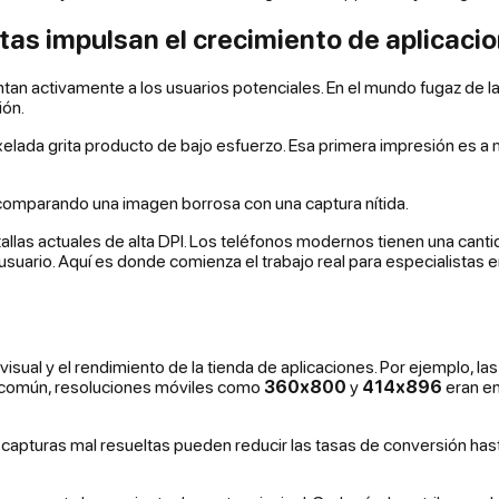
ctas impulsan el crecimiento de aplicaci
an activamente a los usuarios potenciales. En el mundo fugaz de la
ión.
ixelada grita producto de bajo esfuerzo. Esa primera impresión es a
antallas actuales de alta DPI. Los teléfonos modernos tienen una ca
l usuario. Aquí es donde comienza el trabajo real para especialista
visual y el rendimiento de la tienda de aplicaciones. Por ejemplo, l
 común, resoluciones móviles como
360x800
y
414x896
eran en
apturas mal resueltas pueden reducir las tasas de conversión has