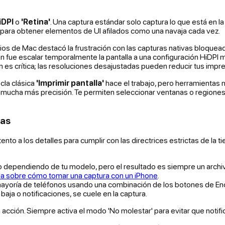
iDPI
o
'Retina'
. Una captura estándar solo captura lo que está en l
co para obtener elementos de UI afilados como una navaja cada vez.
s de Mac destacó la frustración con las capturas nativas bloqueada
on fue escalar temporalmente la pantalla a una configuración HiDPI m
n es crítica; las resoluciones desajustadas pueden reducir tus impr
ecla clásica
'Imprimir pantalla'
hace el trabajo, pero herramientas
cha más precisión. Te permiten seleccionar ventanas o regiones e
tas
ento a los detalles para cumplir con las directrices estrictas de la
dependiendo de tu modelo, pero el resultado es siempre un arch
da sobre cómo tomar una captura con un iPhone
.
la mayoría de teléfonos usando una combinación de los botones de En
baja o notificaciones, se cuele en la captura.
en acción. Siempre activa el modo 'No molestar' para evitar que noti