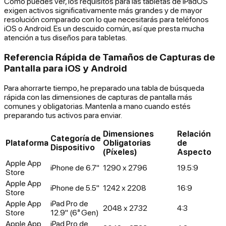
Como puedes ver, los requisitos para las tabletas de iPadOS
exigen activos significativamente más grandes y de mayor
resolución comparado con lo que necesitarás para teléfonos
iOS o Android. Es un descuido común, así que presta mucha
atención a tus diseños para tabletas.
Referencia Rápida de Tamaños de Capturas de
Pantalla para iOS y Android
Para ahorrarte tiempo, he preparado una tabla de búsqueda
rápida con las dimensiones de capturas de pantalla más
comunes y obligatorias. Mantenla a mano cuando estés
preparando tus activos para enviar.
Dimensiones
Relación
Categoría de
Plataforma
Obligatorias
de
Dispositivo
(Píxeles)
Aspecto
Apple App
iPhone de 6.7"
1290 x 2796
19.5:9
Store
Apple App
iPhone de 5.5"
1242 x 2208
16:9
Store
Apple App
iPad Pro de
2048 x 2732
4:3
Store
12.9" (6ª Gen)
Apple App
iPad Pro de