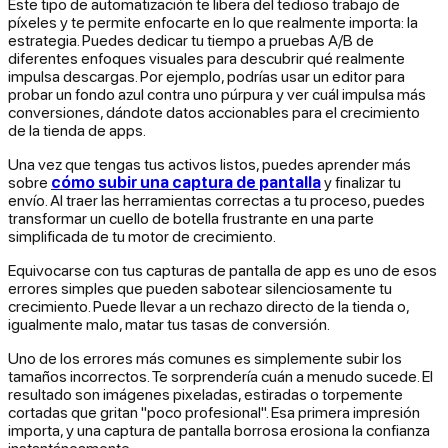
Este tipo de automatización te libera del tedioso trabajo de
píxeles y te permite enfocarte en lo que realmente importa: la
estrategia. Puedes dedicar tu tiempo a pruebas A/B de
diferentes enfoques visuales para descubrir qué realmente
impulsa descargas. Por ejemplo, podrías usar un editor para
probar un fondo azul contra uno púrpura y ver cuál impulsa más
conversiones, dándote datos accionables para el crecimiento
de la tienda de apps.
Una vez que tengas tus activos listos, puedes aprender más
sobre
cómo subir una captura de pantalla
y finalizar tu
envío. Al traer las herramientas correctas a tu proceso, puedes
transformar un cuello de botella frustrante en una parte
simplificada de tu motor de crecimiento.
Equivocarse con tus capturas de pantalla de app es uno de esos
errores simples que pueden sabotear silenciosamente tu
crecimiento. Puede llevar a un rechazo directo de la tienda o,
igualmente malo, matar tus tasas de conversión.
Uno de los errores más comunes es simplemente subir los
tamaños incorrectos. Te sorprendería cuán a menudo sucede. El
resultado son imágenes pixeladas, estiradas o torpemente
cortadas que gritan "poco profesional". Esa primera impresión
importa, y una captura de pantalla borrosa erosiona la confianza