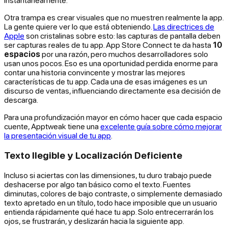
instantáneamente.
Otra trampa es crear visuales que no muestren realmente la app.
La gente quiere ver lo que está obteniendo.
Las directrices de
Apple
son cristalinas sobre esto: las capturas de pantalla deben
ser capturas reales de tu app. App Store Connect te da hasta
10
espacios
por una razón, pero muchos desarrolladores solo
usan unos pocos. Eso es una oportunidad perdida enorme para
contar una historia convincente y mostrar las mejores
características de tu app. Cada una de esas imágenes es un
discurso de ventas, influenciando directamente esa decisión de
descarga.
Para una profundización mayor en cómo hacer que cada espacio
cuente, Apptweak tiene una
excelente guía sobre cómo mejorar
la presentación visual de tu app
.
Texto Ilegible y Localización Deficiente
Incluso si aciertas con las dimensiones, tu duro trabajo puede
deshacerse por algo tan básico como el texto. Fuentes
diminutas, colores de bajo contraste, o simplemente demasiado
texto apretado en un título, todo hace imposible que un usuario
entienda rápidamente qué hace tu app. Solo entrecerrarán los
ojos, se frustrarán, y deslizarán hacia la siguiente app.