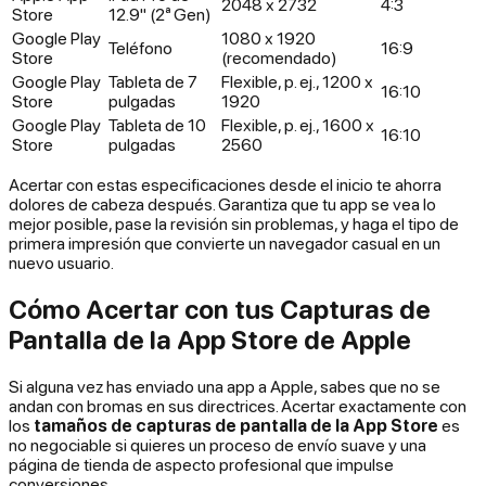
2048 x 2732
4:3
Store
12.9" (2ª Gen)
Google Play
1080 x 1920
Teléfono
16:9
Store
(recomendado)
Google Play
Tableta de 7
Flexible, p. ej., 1200 x
16:10
Store
pulgadas
1920
Google Play
Tableta de 10
Flexible, p. ej., 1600 x
16:10
Store
pulgadas
2560
Acertar con estas especificaciones desde el inicio te ahorra
dolores de cabeza después. Garantiza que tu app se vea lo
mejor posible, pase la revisión sin problemas, y haga el tipo de
primera impresión que convierte un navegador casual en un
nuevo usuario.
Cómo Acertar con tus Capturas de
Pantalla de la App Store de Apple
Si alguna vez has enviado una app a Apple, sabes que no se
andan con bromas en sus directrices. Acertar exactamente con
los
tamaños de capturas de pantalla de la App Store
es
no negociable si quieres un proceso de envío suave y una
página de tienda de aspecto profesional que impulse
conversiones.