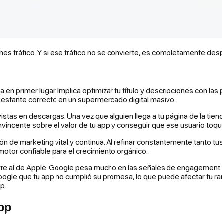
enes tráfico. Y si ese tráfico no se convierte, es completamente des
ta en primer lugar. Implica optimizar tu título y descripciones con 
 estante correcto en un supermercado digital masivo.
istas en descargas. Una vez que alguien llega a tu página de la tiend
nvincente sobre el valor de tu app y conseguir que ese usuario toque
ción de marketing vital y continua. Al refinar constantemente tanto
motor confiable para el crecimiento orgánico.
nte al de Apple. Google pesa mucho en las señales de engagement d
oogle que tu app no cumplió su promesa, lo que puede afectar tu ran
pp.
pp