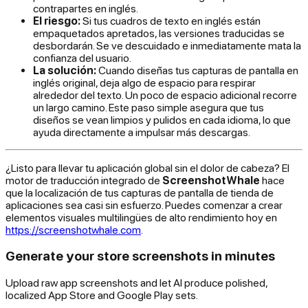
contrapartes en inglés.
El riesgo:
Si tus cuadros de texto en inglés están
empaquetados apretados, las versiones traducidas se
desbordarán. Se ve descuidado e inmediatamente mata la
confianza del usuario.
La solución:
Cuando diseñas tus capturas de pantalla en
inglés original, deja algo de espacio para respirar
alrededor del texto. Un poco de espacio adicional recorre
un largo camino. Este paso simple asegura que tus
diseños se vean limpios y pulidos en cada idioma, lo que
ayuda directamente a impulsar más descargas.
¿Listo para llevar tu aplicación global sin el dolor de cabeza? El
motor de traducción integrado de
ScreenshotWhale
hace
que la localización de tus capturas de pantalla de tienda de
aplicaciones sea casi sin esfuerzo. Puedes comenzar a crear
elementos visuales multilingües de alto rendimiento hoy en
https://screenshotwhale.com
.
Generate your store screenshots in minutes
Upload raw app screenshots and let AI produce polished,
localized App Store and Google Play sets.