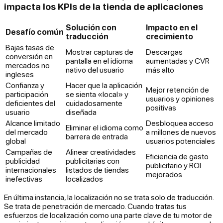
impacta los KPIs de la tienda de aplicaciones
Solución con
Impacto en el
Desafío común
traducción
crecimiento
Bajas tasas de
Mostrar capturas de
Descargas
conversión en
pantalla en el idioma
aumentadas y CVR
mercados no
nativo del usuario
más alto
ingleses
Confianza y
Hacer que la aplicación
Mejor retención de
participación
se sienta «local» y
usuarios y opiniones
deficientes del
cuidadosamente
positivas
usuario
diseñada
Alcance limitado
Desbloquea acceso
Eliminar el idioma como
del mercado
a millones de nuevos
barrera de entrada
global
usuarios potenciales
Campañas de
Alinear creatividades
Eficiencia de gasto
publicidad
publicitarias con
publicitario y ROI
internacionales
listados de tiendas
mejorados
inefectivas
localizados
En última instancia, la localización no se trata solo de traducción.
Se trata de penetración de mercado. Cuando tratas tus
esfuerzos de localización como una parte clave de tu motor de