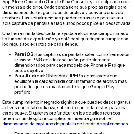
App Store Connect o Google Play Console, y ser golpeado con
un mensaje de error. Cada tienda tiene sus propias reglas para
dimensiones de imagen, tipos de archivo y convenciones de
nombres. Las actualizaciones pueden retrasarse porque una
sola captura de pantalla estaba unos pocos píxeles desactivada.
Una herramienta dedicada te ayuda a eludir ese campo minado.
La función de exportación ya está configurada para cumplir con
los requisitos exactos de cada tienda.
Para iOS:
Tus capturas de pantalla salen como hermosos
archivos
PNG
de alta resolución, perfectamente
dimensionados para cada modelo de iPhone e iPad que
estés objetivo.
Para Android:
Obtendrás
JPEGs
optimizados que
equilibren la calidad nítida con un tamaño de archivo más
pequeño, que es exactamente lo que Google Play
prefiere.
Este cumplimiento integrado significa que puedes descargar tus
activos con total confianza, sabiendo que están listos para una
carga suave. Si quieres profundizar en los detalles técnicos,
tenemos un desglose completo en nuestra guía sobre
dimensiones de capturas de pantalla de tienda de aplicaciones
.
Este es un gran ahorro de tiempo. Ya no estás