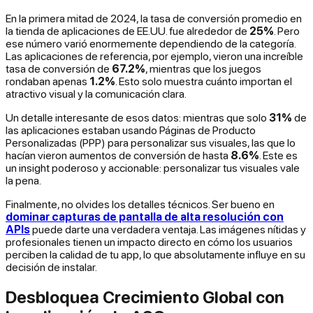
En la primera mitad de 2024, la tasa de conversión promedio en
la tienda de aplicaciones de EE.UU. fue alrededor de
25%
. Pero
ese número varió enormemente dependiendo de la categoría.
Las aplicaciones de referencia, por ejemplo, vieron una increíble
tasa de conversión de
67.2%
, mientras que los juegos
rondaban apenas
1.2%
. Esto solo muestra cuánto importan el
atractivo visual y la comunicación clara.
Un detalle interesante de esos datos: mientras que solo
31%
de
las aplicaciones estaban usando Páginas de Producto
Personalizadas (PPP) para personalizar sus visuales, las que lo
hacían vieron aumentos de conversión de hasta
8.6%
. Este es
un insight poderoso y accionable: personalizar tus visuales vale
la pena.
Finalmente, no olvides los detalles técnicos. Ser bueno en
dominar capturas de pantalla de alta resolución con
APIs
puede darte una verdadera ventaja. Las imágenes nítidas y
profesionales tienen un impacto directo en cómo los usuarios
perciben la calidad de tu app, lo que absolutamente influye en su
decisión de instalar.
Desbloquea Crecimiento Global con