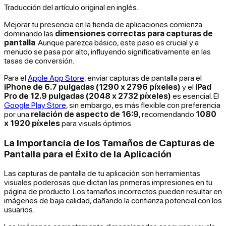
Traducción del artículo original en inglés.
Mejorar tu presencia en la tienda de aplicaciones comienza
dominando las
dimensiones correctas para capturas de
pantalla
. Aunque parezca básico, este paso es crucial y a
menudo se pasa por alto, influyendo significativamente en las
tasas de conversión.
Para el
Apple App Store
, enviar capturas de pantalla para el
iPhone de 6.7 pulgadas (1290 x 2796 píxeles)
y el
iPad
Pro de 12.9 pulgadas (2048 x 2732 píxeles)
es esencial. El
Google Play Store
, sin embargo, es más flexible con preferencia
por una
relación de aspecto de 16:9
, recomendando
1080
x 1920 píxeles
para visuals óptimos.
La Importancia de los Tamaños de Capturas de
Pantalla para el Éxito de la Aplicación
Las capturas de pantalla de tu aplicación son herramientas
visuales poderosas que dictan las primeras impresiones en tu
página de producto. Los tamaños incorrectos pueden resultar en
imágenes de baja calidad, dañando la confianza potencial con los
usuarios.