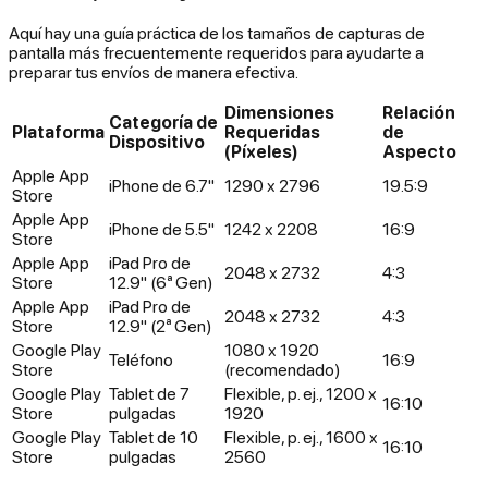
Aquí hay una guía práctica de los tamaños de capturas de
pantalla más frecuentemente requeridos para ayudarte a
preparar tus envíos de manera efectiva.
Dimensiones
Relación
Categoría de
Plataforma
Requeridas
de
Dispositivo
(Píxeles)
Aspecto
Apple App
iPhone de 6.7"
1290 x 2796
19.5:9
Store
Apple App
iPhone de 5.5"
1242 x 2208
16:9
Store
Apple App
iPad Pro de
2048 x 2732
4:3
Store
12.9" (6ª Gen)
Apple App
iPad Pro de
2048 x 2732
4:3
Store
12.9" (2ª Gen)
Google Play
1080 x 1920
Teléfono
16:9
Store
(recomendado)
Google Play
Tablet de 7
Flexible, p. ej., 1200 x
16:10
Store
pulgadas
1920
Google Play
Tablet de 10
Flexible, p. ej., 1600 x
16:10
Store
pulgadas
2560