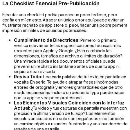
La Checklist Esencial Pre-Publicación
Ejecutar una checklist podría parecer un poco tedioso, pero
confía en mí en esto. Atrapar un único error aquí puede evitar un
frustrante rechazo de app store o, peor, hacer una pobre primera
impresión en miles de usuarios potenciales.
Cumplimiento de Directrices:
Primero lo primero,
verifica nuevamente las especificaciones técnicas más
recientes para Apple y Google. ¿Han cambiado las
dimensiones, tamaños de archivo o límites de duración?
Una mirada rápida a los documentos oficiales puede
prevenir un rechazo instantáneo antes de que tu app ni
siquiera sea revisada.
Revisa Todo:
Lee cada palabra de tu texto en pantalla en
voz alta. En serio. Te ayuda a atrapar frases incómodas,
errores de ortografía y errores gramaticales que de otro
modo escanearías. Incluso un pequeño typo puede hacer
que tu app se vea poco profesional.
Los Elementos Visuales Coinciden con la Interfaz
Actual:
¿Tu video y tus capturas de pantalla muestran con
precisión la
última
versión de tu app? Los elementos
visuales anticuados no solo son engañosos sino también
un camino rápido a usuarios frustrados y una inundación de
reseñas de una estrella.