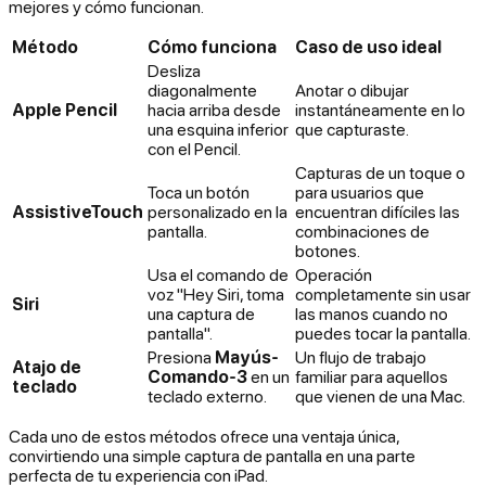
mejores y cómo funcionan.
Método
Cómo funciona
Caso de uso ideal
Desliza
diagonalmente
Anotar o dibujar
Apple Pencil
hacia arriba desde
instantáneamente en lo
una esquina inferior
que capturaste.
con el Pencil.
Capturas de un toque o
Toca un botón
para usuarios que
AssistiveTouch
personalizado en la
encuentran difíciles las
pantalla.
combinaciones de
botones.
Usa el comando de
Operación
voz "Hey Siri, toma
completamente sin usar
Siri
una captura de
las manos cuando no
pantalla".
puedes tocar la pantalla.
Presiona
Mayús-
Un flujo de trabajo
Atajo de
Comando-3
en un
familiar para aquellos
teclado
teclado externo.
que vienen de una Mac.
Cada uno de estos métodos ofrece una ventaja única,
convirtiendo una simple captura de pantalla en una parte
perfecta de tu experiencia con iPad.