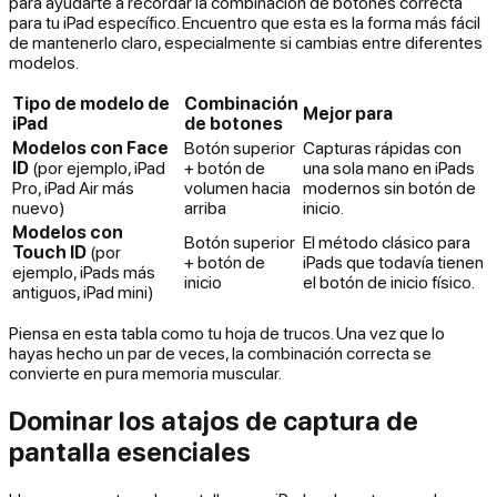
para ayudarte a recordar la combinación de botones correcta
para tu iPad específico. Encuentro que esta es la forma más fácil
de mantenerlo claro, especialmente si cambias entre diferentes
modelos.
Tipo de modelo de
Combinación
Mejor para
iPad
de botones
Modelos con Face
Botón superior
Capturas rápidas con
ID
(por ejemplo, iPad
+ botón de
una sola mano en iPads
Pro, iPad Air más
volumen hacia
modernos sin botón de
nuevo)
arriba
inicio.
Modelos con
Botón superior
El método clásico para
Touch ID
(por
+ botón de
iPads que todavía tienen
ejemplo, iPads más
inicio
el botón de inicio físico.
antiguos, iPad mini)
Piensa en esta tabla como tu hoja de trucos. Una vez que lo
hayas hecho un par de veces, la combinación correcta se
convierte en pura memoria muscular.
Dominar los atajos de captura de
pantalla esenciales