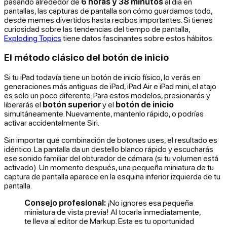
pasando alrededor de
6 horas y 38 minutos
al día en
pantallas, las capturas de pantalla son cómo guardamos todo,
desde memes divertidos hasta recibos importantes. Si tienes
curiosidad sobre las tendencias del tiempo de pantalla,
Exploding Topics
tiene datos fascinantes sobre estos hábitos.
El método clásico del botón de inicio
Si tu iPad todavía tiene un botón de inicio físico, lo verás en
generaciones más antiguas de iPad, iPad Air e iPad mini, el atajo
es solo un poco diferente. Para estos modelos, presionarás y
liberarás el
botón superior
y el
botón de inicio
simultáneamente. Nuevamente, mantenlo rápido, o podrías
activar accidentalmente Siri.
Sin importar qué combinación de botones uses, el resultado es
idéntico. La pantalla da un destello blanco rápido y escucharás
ese sonido familiar del obturador de cámara (si tu volumen está
activado). Un momento después, una pequeña miniatura de tu
captura de pantalla aparece en la esquina inferior izquierda de tu
pantalla.
Consejo profesional:
¡No ignores esa pequeña
miniatura de vista previa! Al tocarla inmediatamente,
te lleva al editor de Markup. Esta es tu oportunidad