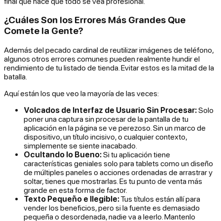
final que hace que todo se vea profesional.
¿Cuáles Son los Errores Más Grandes Que
Comete la Gente?
Además del pecado cardinal de reutilizar imágenes de teléfono,
algunos otros errores comunes pueden realmente hundir el
rendimiento de tu listado de tienda. Evitar estos es la mitad de la
batalla.
Aquí están los que veo la mayoría de las veces:
Volcados de Interfaz de Usuario Sin Procesar:
Solo
poner una captura sin procesar de la pantalla de tu
aplicación en la página se ve perezoso. Sin un marco de
dispositivo, un título incisivo, o cualquier contexto,
simplemente se siente inacabado.
Ocultando lo Bueno:
Si tu aplicación tiene
características geniales solo para tablets como un diseño
de múltiples paneles o acciones ordenadas de arrastrar y
soltar,
tienes que
mostrarlas. Es tu punto de venta más
grande en esta forma de factor.
Texto Pequeño e Ilegible:
Tus títulos están allí para
vender los beneficios, pero si la fuente es demasiado
pequeña o desordenada, nadie va a leerlo. Mantenlo