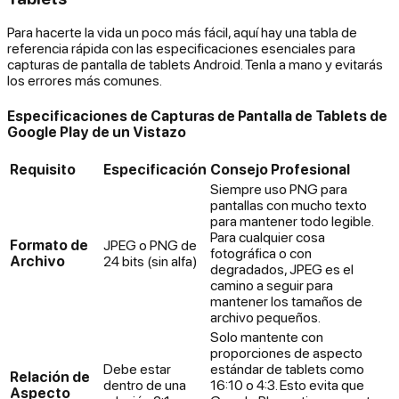
Para hacerte la vida un poco más fácil, aquí hay una tabla de
referencia rápida con las especificaciones esenciales para
capturas de pantalla de tablets Android. Tenla a mano y evitarás
los errores más comunes.
Especificaciones de Capturas de Pantalla de Tablets de
Google Play de un Vistazo
Requisito
Especificación
Consejo Profesional
Siempre uso PNG para
pantallas con mucho texto
para mantener todo legible.
Para cualquier cosa
Formato de
JPEG o PNG de
fotográfica o con
Archivo
24 bits (sin alfa)
degradados, JPEG es el
camino a seguir para
mantener los tamaños de
archivo pequeños.
Solo mantente con
proporciones de aspecto
Debe estar
estándar de tablets como
Relación de
dentro de una
16:10 o 4:3. Esto evita que
Aspecto