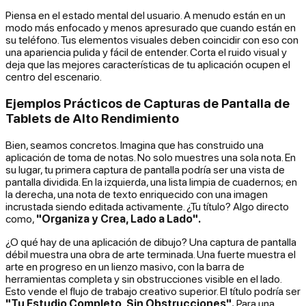
Piensa en el estado mental del usuario. A menudo están en un
modo más enfocado y menos apresurado que cuando están en
su teléfono. Tus elementos visuales deben coincidir con eso con
una apariencia pulida y fácil de entender. Corta el ruido visual y
deja que las mejores características de tu aplicación ocupen el
centro del escenario.
Ejemplos Prácticos de Capturas de Pantalla de
Tablets de Alto Rendimiento
Bien, seamos concretos. Imagina que has construido una
aplicación de toma de notas. No solo muestres una sola nota. En
su lugar, tu primera captura de pantalla podría ser una vista de
pantalla dividida. En la izquierda, una lista limpia de cuadernos; en
la derecha, una nota de texto enriquecido con una imagen
incrustada siendo editada activamente. ¿Tu título? Algo directo
como,
"Organiza y Crea, Lado a Lado".
¿O qué hay de una aplicación de dibujo? Una captura de pantalla
débil muestra una obra de arte terminada. Una fuerte muestra el
arte
en progreso
en un lienzo masivo, con la barra de
herramientas completa y sin obstrucciones visible en el lado.
Esto vende el flujo de trabajo creativo superior. El título podría ser
"Tu Estudio Completo, Sin Obstrucciones".
Para una