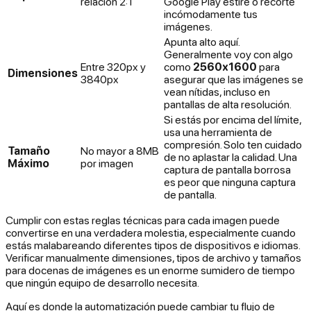
relación 2:1
Google Play estire o recorte
incómodamente tus
imágenes.
Apunta alto aquí.
Generalmente voy con algo
Entre 320px y
como
2560x1600
para
Dimensiones
3840px
asegurar que las imágenes se
vean nítidas, incluso en
pantallas de alta resolución.
Si estás por encima del límite,
usa una herramienta de
compresión. Solo ten cuidado
Tamaño
No mayor a 8MB
de no aplastar la calidad. Una
Máximo
por imagen
captura de pantalla borrosa
es peor que ninguna captura
de pantalla.
Cumplir con estas reglas técnicas para cada imagen puede
convertirse en una verdadera molestia, especialmente cuando
estás malabareando diferentes tipos de dispositivos e idiomas.
Verificar manualmente dimensiones, tipos de archivo y tamaños
para docenas de imágenes es un enorme sumidero de tiempo
que ningún equipo de desarrollo necesita.
Aquí es donde la automatización puede cambiar tu flujo de