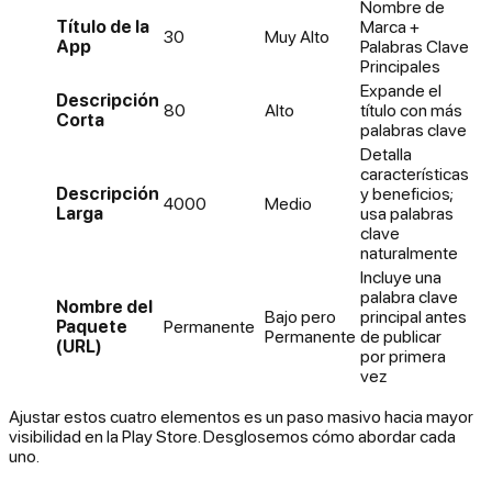
Nombre de
Título de la
Marca +
30
Muy Alto
App
Palabras Clave
Principales
Expande el
Descripción
80
Alto
título con más
Corta
palabras clave
Detalla
características
Descripción
y beneficios;
4000
Medio
Larga
usa palabras
clave
naturalmente
Incluye una
palabra clave
Nombre del
Bajo pero
principal antes
Paquete
Permanente
Permanente
de publicar
(URL)
por primera
vez
Ajustar estos cuatro elementos es un paso masivo hacia mayor
visibilidad en la Play Store. Desglosemos cómo abordar cada
uno.