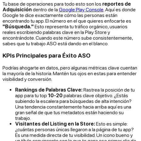
Tu base de operaciones para todo esto son los
reportes de
Adquisición
dentro de la
Google Play Console
. Aquí es donde
Google te dice exactamente cómo las personas están
encontrando tu app. El número en el que quieres enfocarte es
"Búsqueda."
Esto representa tu tráfico orgánico, usuarios
reales escribiendo palabras clave en la Play Store y
encontrándote. Cuando este número sube consistentemente,
sabes que tu trabajo ASO está dando en el blanco.
KPIs Principales para Éxito ASO
Podrías ahogarte en datos, pero algunas métricas clave cuentan
la mayoría de la historia. Mantén tus ojos en estas para entender
visibilidad y conversión.
Rankings de Palabras Clave:
Rastrea la posición de tu
app para tu top
10-20
palabras clave objetivo. ¿Estás
subiendo la escalera para búsquedas de alta intención?
Una tendencia constantemente hacia arriba aquí es una
gran señal de que tus metadatos están haciendo su
trabajo.
Visitantes del Listing en la Store:
Esto es simple:
¿cuántas personas únicas llegaron a la página de tu app?
Es una medida directa de tu visibilidad. Un icono bueno y
un título convincente son lo que te gana ese primer clic de