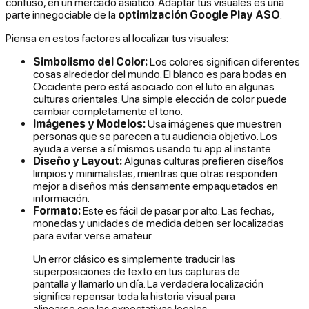
confuso, en un mercado asiático. Adaptar tus visuales es una
parte innegociable de la
optimización Google Play ASO
.
Piensa en estos factores al localizar tus visuales:
Simbolismo del Color:
Los colores significan diferentes
cosas alrededor del mundo. El blanco es para bodas en
Occidente pero está asociado con el luto en algunas
culturas orientales. Una simple elección de color puede
cambiar completamente el tono.
Imágenes y Modelos:
Usa imágenes que muestren
personas que se parecen a tu audiencia objetivo. Los
ayuda a verse a sí mismos usando tu app al instante.
Diseño y Layout:
Algunas culturas prefieren diseños
limpios y minimalistas, mientras que otras responden
mejor a diseños más densamente empaquetados en
información.
Formato:
Este es fácil de pasar por alto. Las fechas,
monedas y unidades de medida
deben
ser localizadas
para evitar verse amateur.
Un error clásico es simplemente traducir las
superposiciones de texto en tus capturas de
pantalla y llamarlo un día. La verdadera localización
significa repensar toda la historia visual para
alinearse con las expectativas locales.