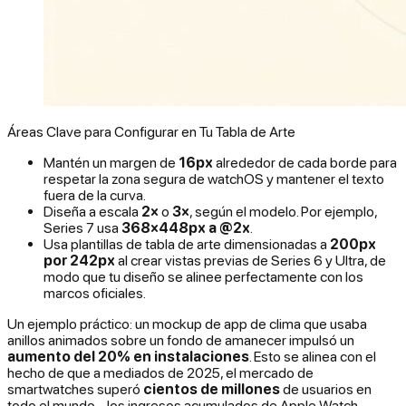
Áreas Clave para Configurar en Tu Tabla de Arte
Mantén un margen de
16px
alrededor de cada borde para
respetar la zona segura de watchOS y mantener el texto
fuera de la curva.
Diseña a escala
2×
o
3×
, según el modelo. Por ejemplo,
Series 7 usa
368×448px a @2x
.
Usa plantillas de tabla de arte dimensionadas a
200px
por 242px
al crear vistas previas de Series 6 y Ultra, de
modo que tu diseño se alinee perfectamente con los
marcos oficiales.
Un ejemplo práctico: un mockup de app de clima que usaba
anillos animados sobre un fondo de amanecer impulsó un
aumento del 20% en instalaciones
. Esto se alinea con el
hecho de que a mediados de 2025, el mercado de
smartwatches superó
cientos de millones
de usuarios en
todo el mundo - los ingresos acumulados de Apple Watch