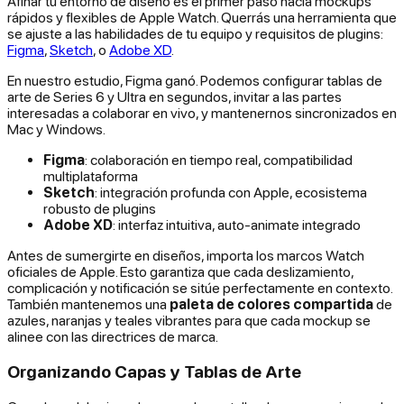
Afinar tu entorno de diseño es el primer paso hacia mockups
rápidos y flexibles de Apple Watch. Querrás una herramienta que
se ajuste a las habilidades de tu equipo y requisitos de plugins:
Figma
,
Sketch
, o
Adobe XD
.
En nuestro estudio, Figma ganó. Podemos configurar tablas de
arte de Series 6 y Ultra en segundos, invitar a las partes
interesadas a colaborar en vivo, y mantenernos sincronizados en
Mac y Windows.
Figma
: colaboración en tiempo real, compatibilidad
multiplataforma
Sketch
: integración profunda con Apple, ecosistema
robusto de plugins
Adobe XD
: interfaz intuitiva, auto-animate integrado
Antes de sumergirte en diseños, importa los marcos Watch
oficiales de Apple. Esto garantiza que cada deslizamiento,
complicación y notificación se sitúe perfectamente en contexto.
También mantenemos una
paleta de colores compartida
de
azules, naranjas y teales vibrantes para que cada mockup se
alinee con las directrices de marca.
Organizando Capas y Tablas de Arte