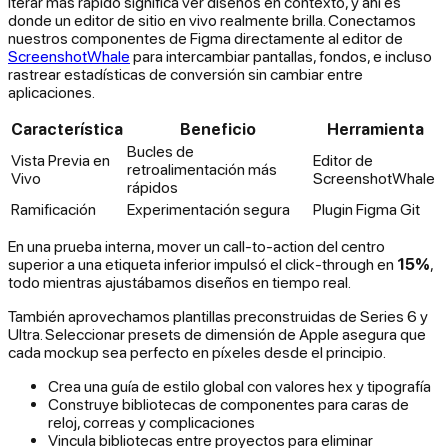
Iterar más rápido significa ver diseños en contexto, y ahí es
donde un editor de sitio en vivo realmente brilla. Conectamos
nuestros componentes de Figma directamente al editor de
ScreenshotWhale
para intercambiar pantallas, fondos, e incluso
rastrear estadísticas de conversión sin cambiar entre
aplicaciones.
Característica
Beneficio
Herramienta
Bucles de
Vista Previa en
Editor de
retroalimentación más
Vivo
ScreenshotWhale
rápidos
Ramificación
Experimentación segura
Plugin Figma Git
En una prueba interna, mover un call-to-action del centro
superior a una etiqueta inferior impulsó el click-through en
15%
,
todo mientras ajustábamos diseños en tiempo real.
También aprovechamos plantillas preconstruidas de Series 6 y
Ultra. Seleccionar presets de dimensión de Apple asegura que
cada mockup sea perfecto en píxeles desde el principio.
Crea una guía de estilo global con valores hex y tipografía
Construye bibliotecas de componentes para caras de
reloj, correas y complicaciones
Vincula bibliotecas entre proyectos para eliminar