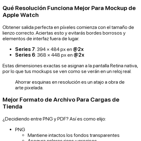
Qué Resolución Funciona Mejor Para Mockup de
Apple Watch
Obtener salida perfecta en píxeles comienza con el tamaño de
lienzo correcto. Aciertas esto y evitarás bordes borrosos y
elementos de interfaz fuera de lugar.
Series 7
: 394 × 484 px en
@2x
Series 6
: 368 × 448 px en
@2x
Estas dimensiones exactas se asignan a la pantalla Retina nativa,
por lo que tus mockups se ven como se verán en un reloj real.
Ahorrar esquinas en resolución es un atajo a obra de
arte pixelada.
Mejor Formato de Archivo Para Cargas de
Tienda
¿Decidiendo entre PNG y PDF? Así es como elijo:
PNG
Mantiene intactos los fondos transparentes
Asegura colores ricos y precisos