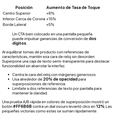
Posición
Aumento de Tasa de Toque
Centro Superior
+8%
Inferior Cerca de Corona
+15%
Borde Lateral
+5%
Un CTA bien colocado en una pantalla pequeña
puede impulsar ganancias de conversión de
dos
dígitos
.
Al equilibrar tomas de producto con referencias de
características, mantén esa cara de reloj sin desorden.
Superpone una caja de texto semi-transparente para destacar
funcionalidad sin abarrotar la interfaz.
Centra la cara del reloj con márgenes generosos.
Usa alrededor de
20% de opacidad
para
superposiciones de referencia.
Limítate a dos referencias de texto por pantalla para
mantener la claridad.
Una prueba A/B rápida en colores de superposición mostró un
botón
#FF6B6B
contra un dial oscuro levantó clics en
12%
. Las
pequeñas victorias como estas se suman rápidamente.