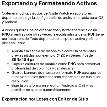
Exportando y Formateando Activos
Obtener mockups nítidos de Apple Watch en app stores
depende de elegir la configuración de archivo correcta para iOS
y Android.
A veces querrás los colores vívidos y la transparencia de un
PNG
, mientras que otras veces la escala infinita de un
PDF
tiene
perfecto sentido. Todo depende de tu tipo de activo y cómo
planees usarlo.
Apunta a la escala de dispositivo correcta para vistas
previas nítidas, por ejemplo,
@2x
en Series 7 cede
394×484 px
.
Captura capturas de pantalla como
PNG
para preservar
profundidad de color rica y canales alfa.
Guarda banners de interfaz en formato
PDF
para que las
rutas vectoriales permanezcan impecables en cualquier
resolución.
Elige tu plataforma en el editor (Android o iOS) y las
plantillas se ajustan automáticamente.
Exportación por Lotes con Editor de Sitio