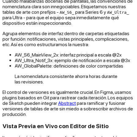
Cuando malabarizas docenas de pantallas, las convenciones de
nomenclatura clara son innegociables. Etiquetamos nuestras
tablas de arte con prefijos -
para Series 6 y
AW_S6_
AW_Ultra_
para Ultra - para que el equipo sepa inmediatamente qué
dispositivo están inspeccionando.
Agrupa elementos de interfaz dentro de carpetas etiquetadas
por función: notificaciones, vistas principales, complicaciones,
etc. Así es como estructuramos la nuestra:
AW_S6_MainView_2x: interfaz principal a escala @2x
AW_Ultra_Notif_3x: ejemplo de notificación a escala @3x
AW_GlobalPalette: definiciones de color compartidas
La nomenclatura consistente ahorra horas durante
las revisiones.
El control de versiones es igualmente crucial. En Figma, usamos
plugins basados en Git para rastrear cada iteración. Los equipos
de Sketch pueden integrar
Abstract
para ramificar y fusionar
versiones de tablas de arte sin miedo a sobrescribir archivos de
producción.
Vista Previa en Vivo con Editor de Sitio