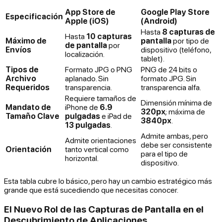
App Store de
Google Play Store
Especificación
Apple (iOS)
(Android)
Hasta
8 capturas de
Hasta
10 capturas
Máximo de
pantalla
por tipo de
de pantalla
por
Envíos
dispositivo (teléfono,
localización.
tablet).
Tipos de
Formato JPG o PNG
PNG de 24 bits o
Archivo
aplanado. Sin
formato JPG. Sin
Requeridos
transparencia.
transparencia alfa.
Requiere tamaños de
Dimensión mínima de
Mandato de
iPhone de
6.9
320px
; máxima de
Tamaño Clave
pulgadas
e iPad de
3840px
.
13 pulgadas
.
Admite ambas, pero
Admite orientaciones
debe ser consistente
Orientación
tanto vertical como
para el tipo de
horizontal.
dispositivo.
Esta tabla cubre lo básico, pero hay un cambio estratégico más
grande que está sucediendo que necesitas conocer.
El Nuevo Rol de las Capturas de Pantalla en el
Descubrimiento de Aplicaciones