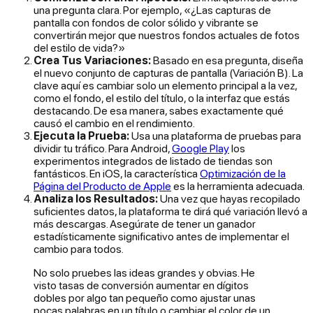
una pregunta clara. Por ejemplo, «¿Las capturas de
pantalla con fondos de color sólido y vibrante se
convertirán mejor que nuestros fondos actuales de fotos
del estilo de vida?»
Crea Tus Variaciones:
Basado en esa pregunta, diseña
el nuevo conjunto de capturas de pantalla (Variación B). La
clave aquí es cambiar solo
un elemento principal
a la vez,
como el fondo, el estilo del título, o la interfaz que estás
destacando. De esa manera, sabes exactamente qué
causó el cambio en el rendimiento.
Ejecuta la Prueba:
Usa una plataforma de pruebas para
dividir tu tráfico. Para Android,
Google Play
los
experimentos integrados de listado de tiendas son
fantásticos. En iOS, la característica
Optimización de la
Página del Producto de Apple
es la herramienta adecuada.
Analiza los Resultados:
Una vez que hayas recopilado
suficientes datos, la plataforma te dirá qué variación llevó a
más descargas. Asegúrate de tener un ganador
estadísticamente significativo antes de implementar el
cambio para todos.
No solo pruebes las ideas grandes y obvias. He
visto tasas de conversión aumentar en dígitos
dobles por algo tan pequeño como ajustar unas
pocas palabras en un título o cambiar el color de un