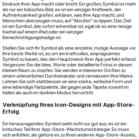
Eindruck Ihrer App macht oder bricht. Ein großes Symbol ist mehr
als nur ein hübsches Bild; es ist ein winziger Kraftwerk, der
Aufmerksamkeit greifen, erklären, was Ihre App macht, und
Menschen überzeugen muss, auf "Abrufen" zu tippen. Das Ziel
ist ein Symbol, das sofort erkennbar ist, egal ob es eine riesige
Kachel auf einem iPad oder ein winziger
Benachrichtigungsbadge ist.
Stellen Sie sich Ihr Symbol als eine einzelne, mutige Aussage vor.
Ihre beste Wette ist, es um ein kraftvolles, einprägsames
Symbol zu bauen, das den Hauptzweck Ihrer App perfekt erfasst.
Vergessen Sie die Idee, Worte oder detaillierte Fotos in diesen
kleinen Raum zu stopfen. Sie werden in kleineren Größen zu
einem unleserlichen Durcheinander und verwässern Ihre Marke.
Lehnen Sie sich stattdessen an eine starke, einfache Form und
eine lebendige Farbpalette, die gegen jede Tapete sowohl im
hellen als auch im dunklen Modus hervortritt.
Verknüpfung Ihres Icon-Designs mit App-Store-
Erfolg
Ein herausragendes Symbol sieht nicht nur gut aus; es ist ein
kritisches Teil Ihrer App-Store-Wachstumsstrategie. Es muss
sich anfühlen, als gehöre es zu Ihren anderen App-Store-Assets,