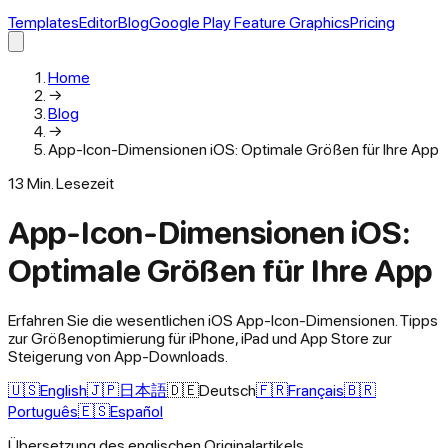
Templates
Editor
Blog
Google Play Feature Graphics
Pricing
Home
→
Blog
→
App-Icon-Dimensionen iOS: Optimale Größen für Ihre App
13
Min. Lesezeit
App-Icon-Dimensionen iOS:
Optimale Größen für Ihre App
Erfahren Sie die wesentlichen iOS App-Icon-Dimensionen. Tipps
zur Größenoptimierung für iPhone, iPad und App Store zur
Steigerung von App-Downloads.
🇺🇸
English
🇯🇵
日本語
🇩🇪
Deutsch
🇫🇷
Français
🇧🇷
Português
🇪🇸
Español
Übersetzung des englischen Originalartikels.