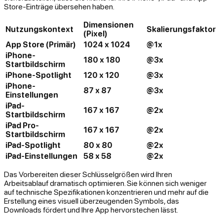
Store-Einträge übersehen haben.
Dimensionen
Nutzungskontext
Skalierungsfaktor
(Pixel)
App Store (Primär)
1024 x 1024
@1x
iPhone-
180 x 180
@3x
Startbildschirm
iPhone-Spotlight
120 x 120
@3x
iPhone-
87 x 87
@3x
Einstellungen
iPad-
167 x 167
@2x
Startbildschirm
iPad Pro-
167 x 167
@2x
Startbildschirm
iPad-Spotlight
80 x 80
@2x
iPad-Einstellungen
58 x 58
@2x
Das Vorbereiten dieser Schlüsselgrößen wird Ihren
Arbeitsablauf dramatisch optimieren. Sie können sich weniger
auf technische Spezifikationen konzentrieren und mehr auf die
Erstellung eines visuell überzeugenden Symbols, das
Downloads fördert und Ihre App hervorstechen lässt.