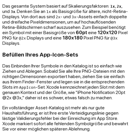
Das gesamte System basiert auf Skalierungsfaktoren:
,
,
1x
2x
und
. Denken Sie an
als Basisgröße für ältere, nicht-Retina-
3x
1x
Displays. Von dort aus sind
- und
-Assets einfach doppelte
2x
3x
und dreifache Pixeldimensionen, um auf hochauflösenden
Retina-Bildschirmen scharf auszusehen. Zum Beispiel benötigt
ein Symbol mit einer Basisgröße von
60pt
eine
120x120
Pixel
PNG für
Displays und eine
180x180
Pixel PNG für
@2x
@3x
Displays.
Befüllen Ihres App-Icon-Sets
Das Einbinden Ihrer Symbole in den Katalog ist so einfach wie
Ziehen und Ablegen. Sobald Sie alle Ihre PNG-Dateien mit den
richtigen Dimensionen exportiert haben, ziehen Sie sie einfach
aus Ihrem Finder-Fenster und legen sie in die entsprechenden
Slots im
-Set. Xcode kennzeichnet jeden Slot mit dem
AppIcon
genauen Kontext und der Größe, wie "iPhone Notification 20pt
@2x @3x," daher ist es schwer, etwas falsch zu machen.
Ein vollständiger Asset-Katalog ist mehr als nur gute
Haushaltsführung; er ist Ihre erste Verteidigungslinie gegen
lästige Validierungsfehler bei der Einreichung im App Store.
Xcode markiert sofort alle fehlenden Symbolgröße und bewahrt
Sie vor einer möglichen späteren Ablehnung.