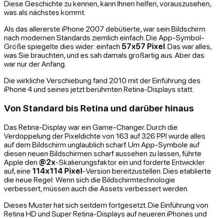
Diese Geschichte zu kennen, kann Ihnen helfen, vorauszusehen,
was als nächstes kommt.
Als das allererste iPhone 2007 debütierte, war sein Bildschirm
nach modernen Standards ziemlich einfach. Die App-Symbol-
Größe spiegelte dies wider: einfach
57x57 Pixel
. Das war alles,
was Sie brauchten, und es sah damals großartig aus. Aber das
war nur der Anfang.
Die wirkliche Verschiebung fand 2010 mit der Einführung des
iPhone 4 und seines jetzt berühmten Retina-Displays statt.
Von Standard bis Retina und darüber hinaus
Das Retina-Display war ein Game-Changer. Durch die
Verdoppelung der Pixeldichte von 163 auf 326 PPI wurde alles
auf dem Bildschirm unglaublich scharf. Um App-Symbole auf
diesen neuen Bildschirmen scharf aussehen zu lassen, führte
Apple den
@2x
-Skalierungsfaktor ein und forderte Entwickler
auf, eine
114x114 Pixel
-Version bereitzustellen. Dies etablierte
die neue Regel: Wenn sich die Bildschirmtechnologie
verbessert, müssen auch die Assets verbessert werden.
Dieses Muster hat sich seitdem fortgesetzt. Die Einführung von
Retina HD und Super Retina-Displays auf neueren iPhones und