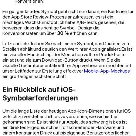
Konversionen.
Ein gut gestaltetes Symbol geht nicht nur darum, ein Kästchen für
den App Store Review-Prozess anzukreuzen; es ist ein
mächtiges Wachstumstool. Ich habe A/B-Tests gesehen, die
beweisen, dass das richtige Symbol-Design die
Konversionsraten um über
30 %
erhöhen kann.
Letztendlich streben Sie nach einem Symbol, das Daumen vom
Scrollen abhält und deutlich den Wert Ihrer App signalisiert. Es ist
ein visueller Handschlag, der Menschen zu Ihrer Produktseite
einlädt und sie zum Download-Button drückt. Wenn Sie die
visuelle Gesamtpräsentation Ihrer App verbessern möchten, ist
unser Leitfaden zur Erstellung effektiver
Mobile-App-Mockups
ein großartiger nächster Schritt.
Ein Rückblick auf iOS-
Symbolarforderungen
Um die lange Liste der heutigen App-Icon-Dimensionen für iOS
wirklich zu verstehen, hilft es zu verstehen, wie wir hierher
gekommen sind. Es ist nicht nur Apple, das schwierig ist; es ist
ein direktes Ergebnis schnell fortschreitender Hardware und
einem konstanten Druck auf pixelgenaue Benutzeroberflächen.