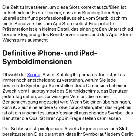
Die Zeit zu investieren, um diese Slots korrekt auszufüllen, ist
entscheidend. Es stellt sicher, dass das Branding Ihrer App
überall scharf und professionell aussieht, vom Startbildschirm
eines Benutzers bis zum App Store selbst. Eine polierte
Präsentation ist ein kleines Detail, das einen großen Unterschied
bei der Steigerung des Benutzervertrauens und des App-Store-
Wachstums ausmacht.
Definitive iPhone- und iPad-
Symboldimensionen
Obwohl der
Xcode
-Asset-Katalog Ihr primäres Tool ist, ist es
immer noch entscheidend zu verstehen,
warum
Sie jede
bestimmte Symbolgröße erstellen. Jede Dimension hat einen
Zweck, vom Hauptsymbol des Startbildschirms, das Benutzer
jeden Tag sehen, bis zur winzigen Version, die in einer
Benachrichtigung angezeigt wird. Wenn Sie einen überspringen,
kann iOS auf eine andere Größe zurückfallen, aber das Ergebnis
ist oft ein unscharfes, unprofessionell aussehendes Symbol, das
Benutzer die Qualität Ihrer App in Frage stellen kann lassen.
Der Schlüssel ist, pixelgenaue Assets für jeden einzelnen Slot
bereitzustellen. Dies garantiert, dass Ihr Symbol auf jedem Gerät