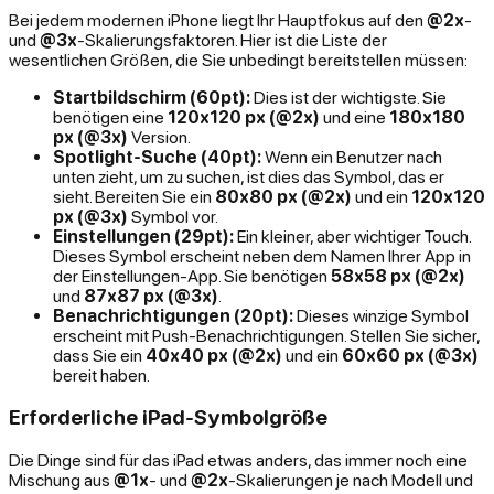
Bei jedem modernen iPhone liegt Ihr Hauptfokus auf den
@2x
-
und
@3x
-Skalierungsfaktoren. Hier ist die Liste der
wesentlichen Größen, die Sie unbedingt bereitstellen müssen:
Startbildschirm (60pt):
Dies ist der wichtigste. Sie
benötigen eine
120x120 px (@2x)
und eine
180x180
px (@3x)
Version.
Spotlight-Suche (40pt):
Wenn ein Benutzer nach
unten zieht, um zu suchen, ist dies das Symbol, das er
sieht. Bereiten Sie ein
80x80 px (@2x)
und ein
120x120
px (@3x)
Symbol vor.
Einstellungen (29pt):
Ein kleiner, aber wichtiger Touch.
Dieses Symbol erscheint neben dem Namen Ihrer App in
der Einstellungen-App. Sie benötigen
58x58 px (@2x)
und
87x87 px (@3x)
.
Benachrichtigungen (20pt):
Dieses winzige Symbol
erscheint mit Push-Benachrichtigungen. Stellen Sie sicher,
dass Sie ein
40x40 px (@2x)
und ein
60x60 px (@3x)
bereit haben.
Erforderliche iPad-Symbolgröße
Die Dinge sind für das iPad etwas anders, das immer noch eine
Mischung aus
@1x
- und
@2x
-Skalierungen je nach Modell und