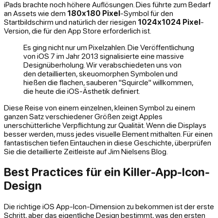
iPads brachte noch höhere Auflösungen. Dies führte zum Bedarf
an Assets wie dem
180x180 Pixel
-Symbol für den
Startbildschirm und natürlich der riesigen
1024x1024 Pixel
-
Version, die für den App Store erforderlich ist.
Es ging nicht nur um Pixelzahlen. Die Veröffentlichung
von iOS 7 im Jahr 2013 signalisierte eine massive
Designüberholung. Wir verabschiedeten uns von
den detaillierten, skeuomorphen Symbolen und
hießen die flachen, sauberen "Squircle" willkommen,
die heute die iOS-Ästhetik definiert.
Diese Reise von einem einzelnen, kleinen Symbol zu einem
ganzen Satz verschiedener Größen zeigt Apples
unerschütterliche Verpflichtung zur Qualität. Wenn die Displays
besser werden, muss jedes visuelle Element mithalten. Für einen
fantastischen tiefen Eintauchen in diese Geschichte, überprüfen
Sie die detaillierte Zeitleiste auf Jim Nielsens Blog.
Best Practices für ein Killer-App-Icon-
Design
Die richtige iOS App-Icon-Dimension zu bekommen ist der erste
Schritt, aber das eigentliche Design bestimmt, was den ersten