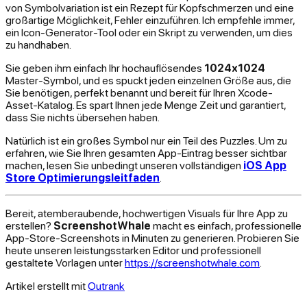
von Symbolvariation ist ein Rezept für Kopfschmerzen und eine
großartige Möglichkeit, Fehler einzuführen. Ich empfehle immer,
ein Icon-Generator-Tool oder ein Skript zu verwenden, um dies
zu handhaben.
Sie geben ihm einfach Ihr hochauflösendes
1024x1024
Master-Symbol, und es spuckt jeden einzelnen Größe aus, die
Sie benötigen, perfekt benannt und bereit für Ihren Xcode-
Asset-Katalog. Es spart Ihnen jede Menge Zeit und garantiert,
dass Sie nichts übersehen haben.
Natürlich ist ein großes Symbol nur ein Teil des Puzzles. Um zu
erfahren, wie Sie Ihren gesamten App-Eintrag besser sichtbar
machen, lesen Sie unbedingt unseren vollständigen
iOS App
Store Optimierungsleitfaden
.
Bereit, atemberaubende, hochwertigen Visuals für Ihre App zu
erstellen?
ScreenshotWhale
macht es einfach, professionelle
App-Store-Screenshots in Minuten zu generieren. Probieren Sie
heute unseren leistungsstarken Editor und professionell
gestaltete Vorlagen unter
https://screenshotwhale.com
.
Artikel erstellt mit
Outrank